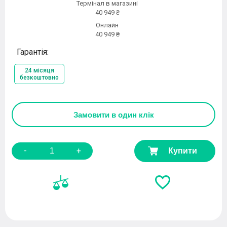
Термінал в магазині
40 949 ₴
Онлайн
40 949 ₴
Гарантія:
24 місяця
безкоштовно
Замовити
в один клік
-
+
Купити