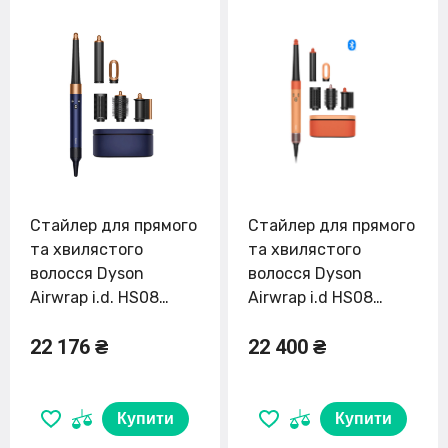
Стайлер для прямого
Стайлер для прямого
та хвилястого
та хвилястого
волосся Dyson
волосся Dyson
Airwrap i.d. HS08
Airwrap i.d HS08
Multi-Styler and Dryer
Multi-Styler and Dryer
22 176 ₴
22 400 ₴
Straight+Wavy -
Straight to Wavy
Prussian Blue/Rich
Ceramic
Copper (107163-01) EU
Apricot/Topaz
(257389-01) EU
Купити
Купити