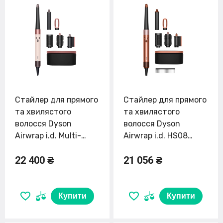
Стайлер для прямого
Стайлер для прямого
та хвилястого
та хвилястого
волосся Dyson
волосся Dyson
Airwrap i.d. Multi-
Airwrap i.d. HS08
Styler and Dryer
Multi-Styler and Dryer
22 400 ₴
21 056 ₴
Straight+Wavy -
Straight to Wavy -
Ceramic Pink/Rose
Amber/Silk (123682-
Gold (601848-01) EU
01) EU
Купити
Купити