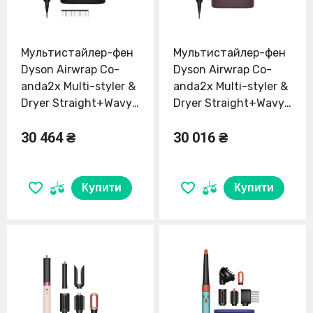
Мультистайлер-фен
Мультистайлер-фен
Dyson Airwrap Co-
Dyson Airwrap Co-
anda2x Multi-styler &
anda2x Multi-styler &
Dryer Straight+Wavy
Dryer Straight+Wavy
- Amber/Silk (143034-
- Jasper Plum
30 464 ₴
30 016 ₴
01) EU
(598775-01) EU
Купити
Купити