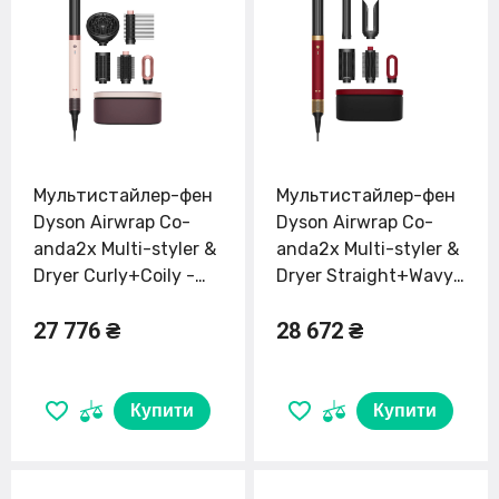
Мультистайлер-фен
Мультистайлер-фен
Dyson Airwrap Co-
Dyson Airwrap Co-
anda2x Multi-styler &
anda2x Multi-styler &
Dryer Curly+Coily -
Dryer Straight+Wavy
Ceramic Pink/Rose
- Red Velvet/Gold
27 776 ₴
28 672 ₴
Gold EU (598808-01)
(176955-01) EU
Купити
Купити