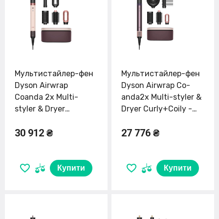
Мультистайлер-фен
Мультистайлер-фен
Dyson Airwrap
Dyson Airwrap Co-
Coanda 2x Multi-
anda2x Multi-styler &
styler & Dryer
Dryer Curly+Coily -
Straight+Wavy -
Jasper Plum EU
30 912 ₴
27 776 ₴
Ceramic Pink/Rose
(598952-01)
Gold (598757-01)
Купити
Купити