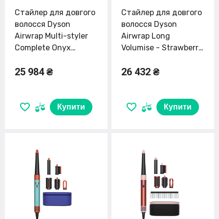
Стайлер для довгого
Стайлер для довгого
волосся Dyson
волосся Dyson
Airwrap Multi-styler
Airwrap Long
Complete Onyx
Volumise - Strawberry
Black/Gold (534030-
Bronze/Blush Pink
25 984 ₴
26 432 ₴
01) EU
(581840-01) EU
Купити
Купити