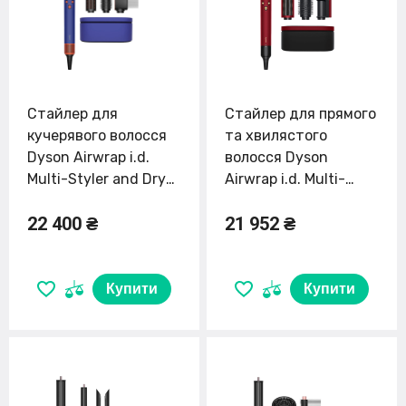
Стайлер для
Стайлер для прямого
кучерявого волосся
та хвилястого
Dyson Airwrap i.d.
волосся Dyson
Multi-Styler and Dryer
Airwrap i.d. Multi-
Curly to Coily - Vinca
Styler and Dryer
22 400 ₴
21 952 ₴
Blue/Topaz (533759-
Straight to Wavy -
01) EU
Red Velvet/Gold
(596926-01) EU
Купити
Купити