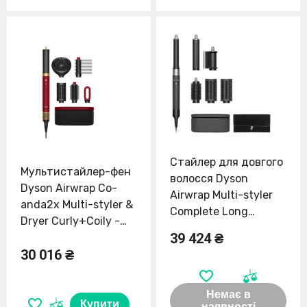
Стайлер для довгого
Мультистайлер-фен
волосся Dyson
Dyson Airwrap Co-
Airwrap Multi-styler
anda2x Multi-styler &
Complete Long
Dryer Curly+Coily -
Limited Edition Vinca
39 424 ₴
Red Velvet/Gold
Blue/Rose (426132-
30 016 ₴
(176957-01) EU
01)
Немає в
Купити
наявності