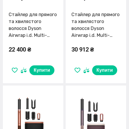
Стайлер для прямого
Стайлер для прямого
та хвилястого
та хвилястого
волосся Dyson
волосся Dyson
Airwrap i.d. Multi-
Airwrap i.d. Multi-
Styler and Dryer
Styler and Dryer
22 400 ₴
30 912 ₴
Straight to Wavy -
Straight to Wavy -
Ceramic Patina/Topaz
Strawberry
(533598-01) EU
Bronze/Blush Pink
(560767-01) EU
Купити
Купити