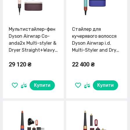
Мультистайлер-фен
Стайлер для
Dyson Airwrap Co-
кучерявого волосся
anda2x Multi-styler &
Dyson Airwrap i.d.
Dryer Straight+Wavy
Multi-Styler and Dryer
- Ceramic Pink/Rose
Curly to Coily -
29 120 ₴
22 400 ₴
Gold (598771-01) EU
Ceramic Patina/Topaz
(533736-01) EU
Купити
Купити