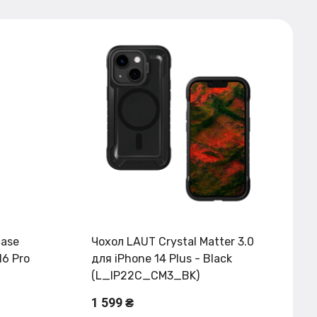
case
Чохол LAUT Crystal Matter 3.0
16 Pro
для iPhone 14 Plus - Black
(L_IP22C_CM3_BK)
1 599 ₴