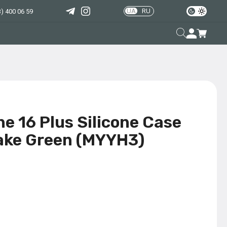
UA
RU
) 400 06 59
e 16 Plus Silicone Case
ake Green (MYYH3)