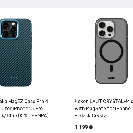
aka MagEZ Case Pro 4
Чохол LAUT CRYSTAL-M 
0D for iPhone 15 Pro
with MagSafe for iPhone 
ack/Blue (KI1508PMPA)
- Black Crystal
(L_IP24B_CRM_UB)
1 199 ₴