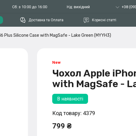
Сб: з 10:00 до 16:00
Нд: вихідний
+38 (093
Доставка та Оплата
Корисні статті
16 Plus Silicone Case with MagSafe - Lake Green (MYYH3)
Чохол Apple iPhon
with MagSafe - L
В наявності
Код товару: 4379
799 ₴