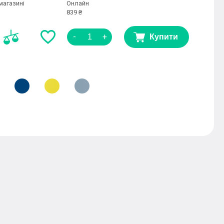
магазині
Онлайн
839 ₴
-
+
Купити