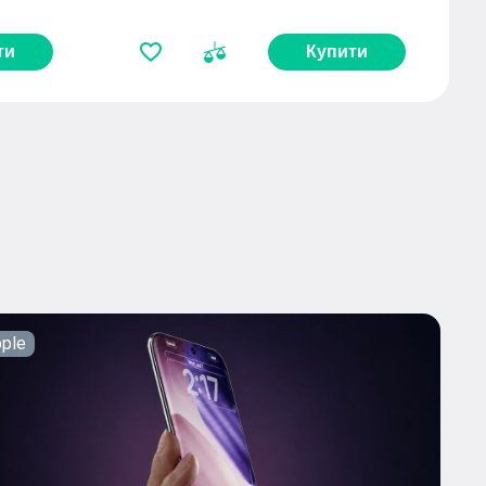
ти
Купити
ple