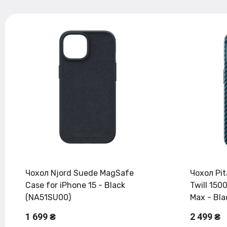
Чохол Njord Suede MagSafe
Чохол Pit
Case for iPhone 15 - Black
Twill 150
(NA51SU00)
Max - Bl
1 699 ₴
2 499 ₴