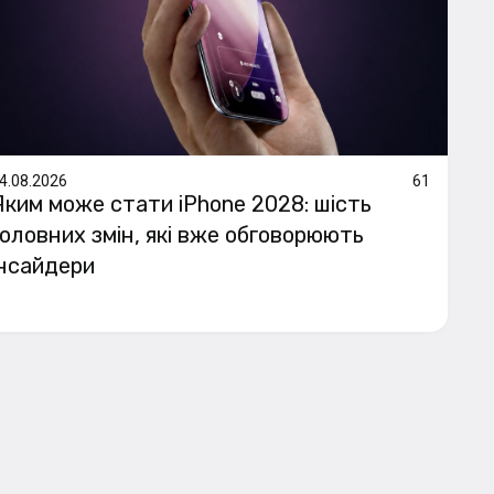
4.08.2026
61
Яким може стати iPhone 2028: шість
головних змін, які вже обговорюють
інсайдери