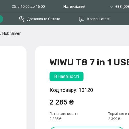
Сб: з 10:00 до 16:00
Нд: вихідний
+38 (093
Доставка та Оплата
Корисні статті
 Hub Silver
WIWU T8 7 in 1 US
В наявності
Код товару: 10120
2 285 ₴
Готівкові кошти
Термінал в 
2 285 ₴
2 399 ₴