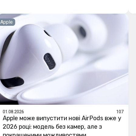
Apple
01.08.2026
107
Apple може випустити нові AirPods вже у
2026 році: модель без камер, але з
покращеними можливостями