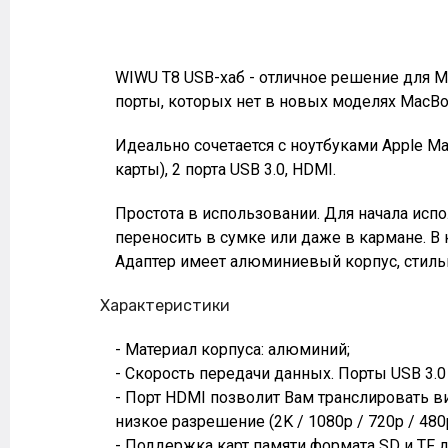
WIWU T8 USB-хаб - отличное решение для M
порты, которых нет в новых моделях MacBo
Идеально сочетается с ноутбуками Apple Mac
карты), 2 порта USB 3.0, HDMI.
Простота в использовании. Для начала исп
переносить в сумке или даже в кармане. В
Адаптер имеет алюминиевый корпус, стильн
Характеристики
- Материал корпуса: алюминий;
- Скорость передачи данных. Порты USB 3.0 
- Порт HDMI позволит Вам транслировать вид
низкое разрешение (2K / 1080p / 720p / 480p
- Поддержка карт памяти формата SD и TF д