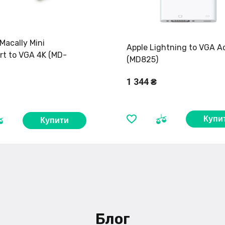
acally Mini
Apple Lightning to VGA A
rt to VGA 4K (MD-
(MD825)
1 344 ₴
Купи
Купити
Блог