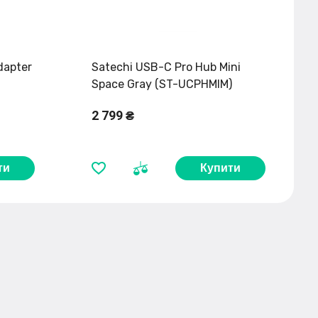
dapter
Satechi USB-C Pro Hub Mini
Space Gray (ST-UCPHMIM)
2 799 ₴
ти
Купити