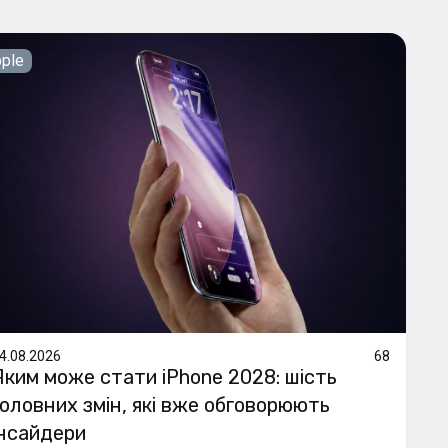
ple
4.08.2026
68
Яким може стати iPhone 2028: шість
головних змін, які вже обговорюють
інсайдери