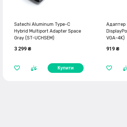
Satechi Aluminum Type-C
Адаптер M
Hybrid Multiport Adapter Space
DisplayPo
Gray (ST-UCHSEM)
VGA-4K)
3 299 ₴
919 ₴
Купити