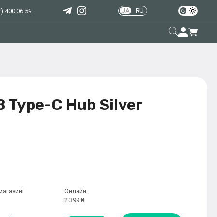
UA
RU
) 400 06 59
B Type-C Hub Silver
магазині
Онлайн
2 399 ₴