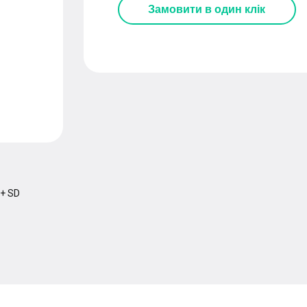
Замовити
в один клік
 + SD