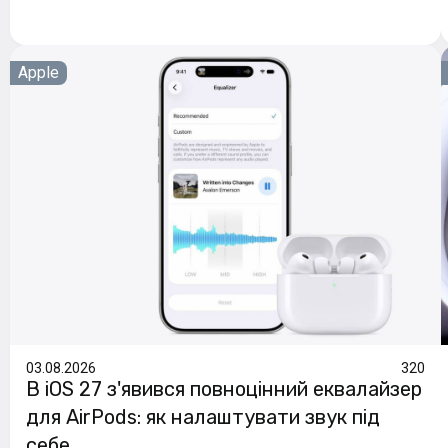
Apple
03.08.2026
320
В iOS 27 з'явився повноцінний еквалайзер
для AirPods: як налаштувати звук під
себе