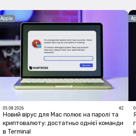
Apple
Ap
05.08.2026
42
0
Новий вірус для Mac полює на паролі та
криптовалюту: достатньо однієї команди
в Terminal