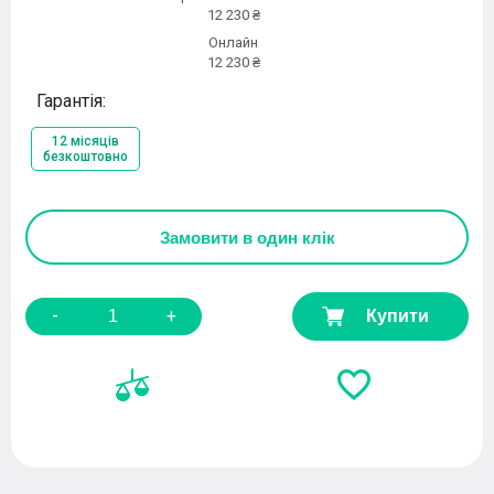
12 230 ₴
Онлайн
12 230 ₴
Гарантія:
12 місяців
безкоштовно
Замовити
в один клік
-
+
Купити