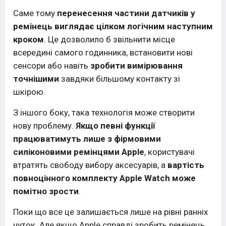
Саме тому
перенесення частини датчиків у
ремінець виглядає цілком логічним наступним
кроком
. Це дозволило б звільнити місце
всередині самого годинника, встановити нові
сенсори або навіть
зробити вимірювання
точнішими
завдяки більшому контакту зі
шкірою.
З іншого боку, така технологія може створити
нову проблему.
Якщо певні функції
працюватимуть лише з фірмовими
силіконовими ремінцями Apple
, користувачі
втратять свободу вибору аксесуарів, а
вартість
повноцінного комплекту Apple Watch може
помітно зрости
.
Поки що все це залишається лише на рівні ранніх
чуток. Але якщо Apple справді зробить ремінець