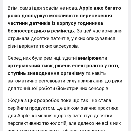
Втім, сама ідея зовсім не нова.
Apple вже багато
років досліджує можливість перенесення
частини датчиків із корпусу годинника
безпосередньо в ремінець.
За цей час компанія
отримала десятки патентів, у яких описувалися
різні варіанти таких аксесуарів.
Серед них були ремінці, здатні
вимірювати
артеріальний тиск, рівень електролітів у поті,
ступінь зневоднення організму
та навіть
автоматично регулювати силу прилягання до руки
для точнішої роботи біометричних сенсорів.
Жодна з цих розробок поки що так і не стала
серійним продуктом. Це цілком звична практика
для Apple: компанія щороку патентує десятки
перспективних технологій, але далеко не всі з них
зрештою потрапляють у фінальні пристрої.