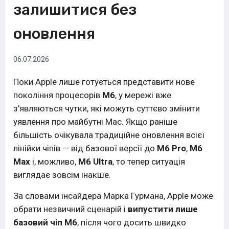
залишитися без
оновлення
06.07.2026
Поки Apple лише готується представити нове
покоління процесорів
M6
, у мережі вже
з'являються чутки, які можуть суттєво змінити
уявлення про майбутні Mac. Якщо раніше
більшість очікувала традиційне оновлення всієї
лінійки чіпів — від базової версії до
M6 Pro
,
M6
Max
і, можливо,
M6 Ultra
, то тепер ситуація
виглядає зовсім інакше.
За словами інсайдера Марка Гурмана, Apple може
обрати незвичний сценарій і
випустити лише
базовий чіп M6
, після чого досить швидко