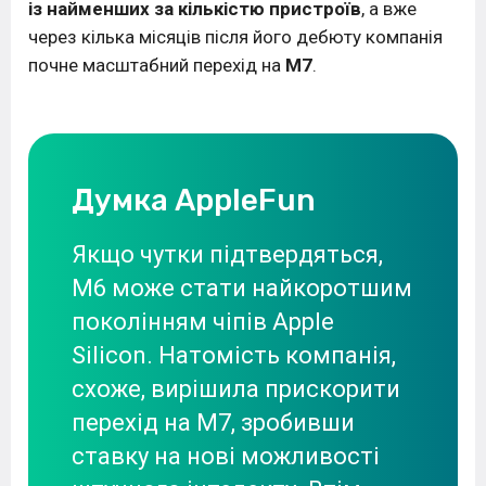
із найменших за кількістю пристроїв
, а вже
через кілька місяців після його дебюту компанія
почне масштабний перехід на
M7
.
Думка AppleFun
Якщо чутки підтвердяться,
M6 може стати найкоротшим
поколінням чіпів Apple
Silicon. Натомість компанія,
схоже, вирішила прискорити
перехід на M7, зробивши
ставку на нові можливості