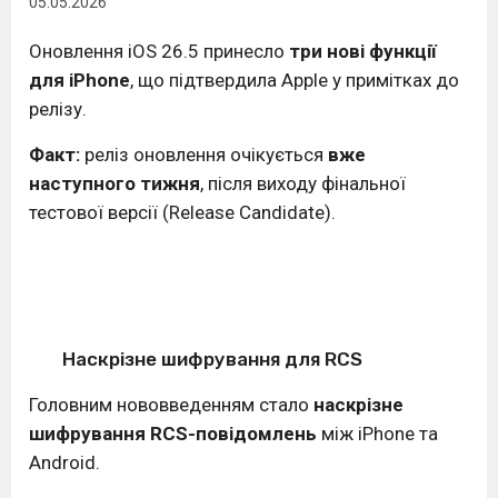
05.05.2026
Оновлення
iOS 26.5
принесло
три нові функції
для iPhone
, що підтвердила
Apple
у примітках до
релізу.
Факт:
реліз оновлення очікується
вже
наступного тижня
, після виходу фінальної
тестової версії (Release Candidate).
Наскрізне шифрування для RCS
Головним нововведенням стало
наскрізне
шифрування RCS-повідомлень
між iPhone та
Android.