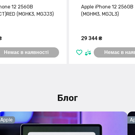
Phone 12 256GB
Apple iPhone 12 256GB
T)RED (MGHK3, MGJJ3)
(MGHM3, MGJL3)
₴
29 344 ₴
Немає в наявності
Немає в ная
Блог
Apple
Ap