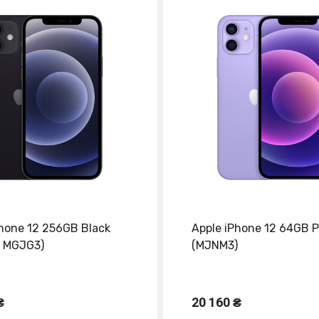
Phone 12 256GB Black
Apple iPhone 12 64GB P
 MGJG3)
(MJNM3)
₴
20 160 ₴