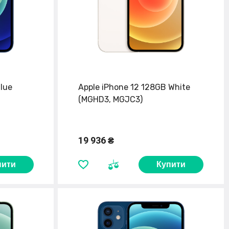
lue
Apple iPhone 12 128GB White
(MGHD3, MGJC3)
19 936 ₴
пити
Купити