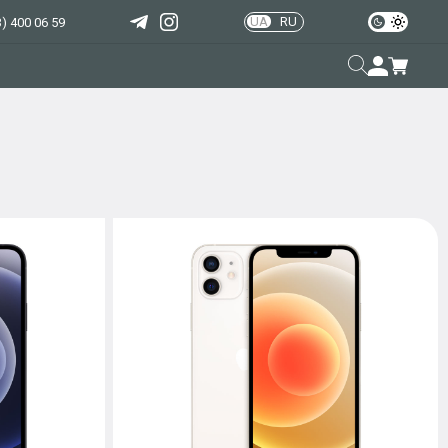
UA
RU
) 400 06 59