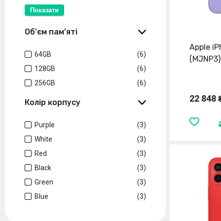
Показати
Об'єм пам'яті
Apple iP
64GB
(6)
(MJNP3)
128GB
(6)
256GB
(6)
22 848 
Колір корпусу
Purple
(3)
White
(3)
Red
(3)
Black
(3)
Green
(3)
Blue
(3)