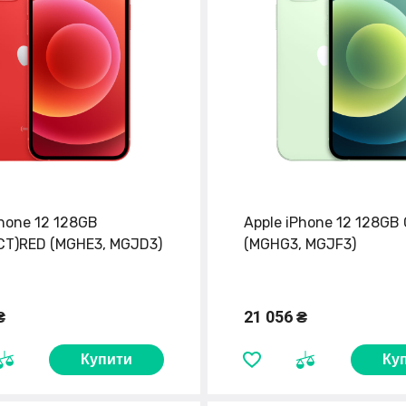
Phone 12 128GB
Apple iPhone 12 128GB
T)RED (MGHE3, MGJD3)
(MGHG3, MGJF3)
₴
21 056 ₴
Купити
Ку