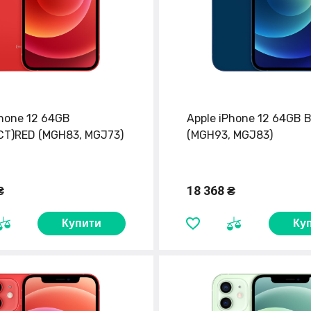
Phone 12 64GB
Apple iPhone 12 64GB B
T)RED (MGH83, MGJ73)
(MGH93, MGJ83)
₴
18 368 ₴
Купити
Ку