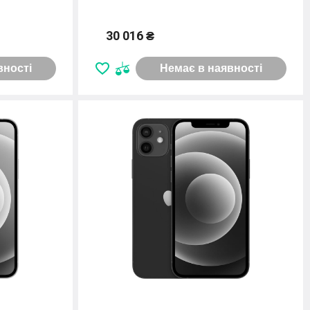
30 016 ₴
вності
Немає в наявності