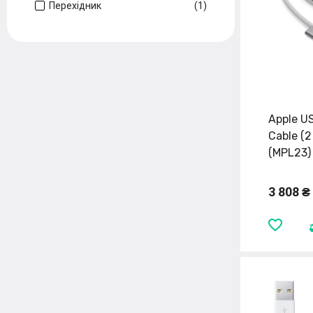
Перехідник
(1)
Apple U
Cable (2
(MPL23)
3 808 ₴