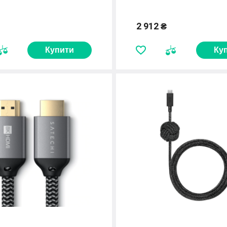
2 912 ₴
Купити
Ку