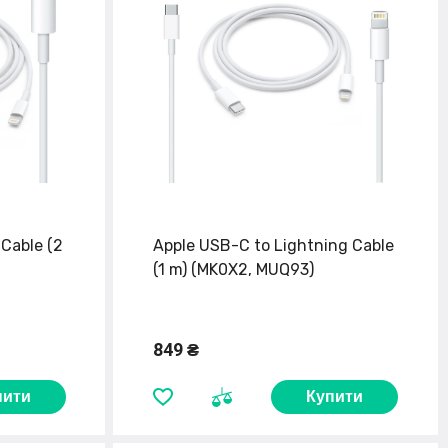
 Cable (2
Apple USB-C to Lightning Cable
и
(1 m) (MK0X2, MUQ93)
849 ₴
пити
Купити