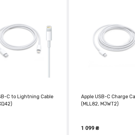
SB-C to Lightning Cable
Apple USB-C Charge Ca
KQ42)
(MLL82, MJWT2)
1 099 ₴