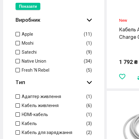
Показати
Виробник
Кабель 
Apple
(11)
Charge 
Moshi
(1)
Satechi
(9)
Native Union
(34)
1 792 ₴
Fresh 'N Rebel
(5)
Тип
Адаптер живлення
(1)
Кабель живлення
(6)
HDMI-кабель
(1)
Кабель
(3)
Кабель для заряджання
(2)