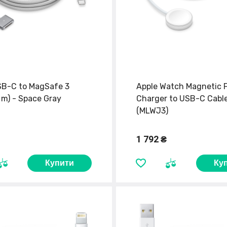
SB-C to MagSafe 3
Apple Watch Magnetic 
 m) - Space Gray
Charger to USB-C Cable
(MLWJ3)
1 792 ₴
Купити
Ку