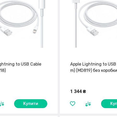
ghtning to USB Cable
Apple Lightning to USB
18)
m) (MD819) без коробк
1 344 ₴
Купити
Ку