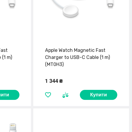
Fast
Apple Watch Magnetic Fast
 (1 m)
Charger to USB-C Cable (1 m)
(MT0H3)
1 344 ₴
пити
Купити