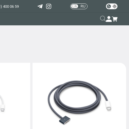
UA
RU
) 400 06 59