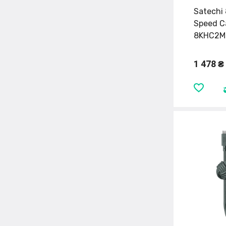
Satechi 
Speed C
8KHC2M
1 478 ₴