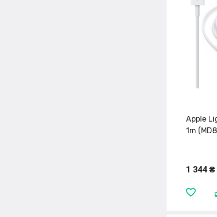
Apple Li
1m (MD8
1 344 ₴