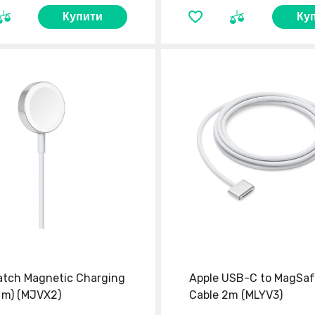
Купити
Ку
atch Magnetic Charging
Apple USB-C to MagSaf
 m) (MJVX2)
Cable 2m (MLYV3)