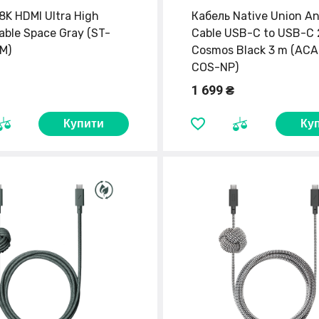
8K HDMI Ultra High
Кабель Native Union A
able Space Gray (ST-
Cable USB-C to USB-C
M)
Cosmos Black 3 m (AC
COS-NP)
1 699 ₴
Купити
Ку