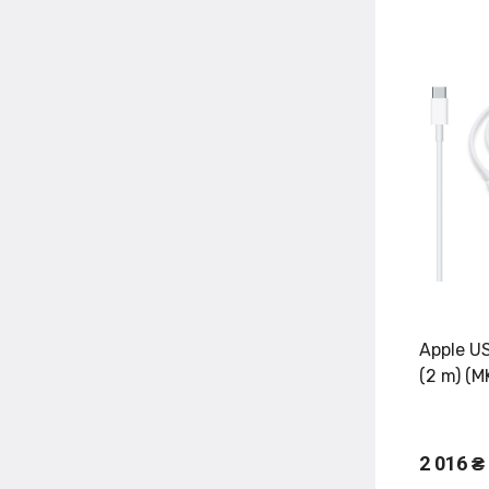
Apple U
(2 m) (M
2 016 ₴