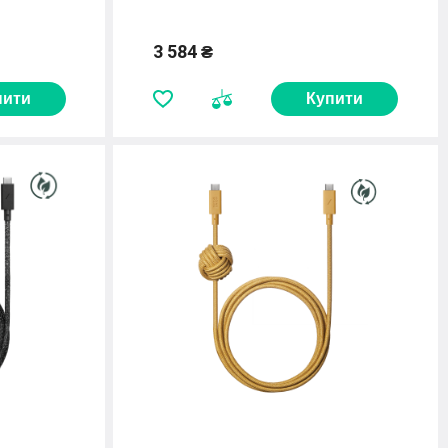
3 584 ₴
пити
Купити