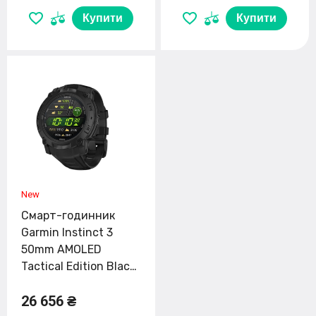
Купити
Купити
Смарт-годинник
Garmin Instinct 3
50mm AMOLED
Tactical Edition Black
with Black Band (010-
26 656 ₴
03020-50)