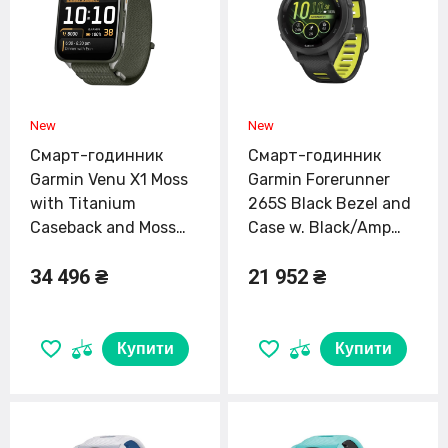
Смарт-годинник
Смарт-годинник
Garmin Venu X1 Moss
Garmin Forerunner
with Titanium
265S Black Bezel and
Caseback and Moss
Case w. Black/Amp
ComfortFit Nylon
Yellow S. Band (010-
34 496 ₴
21 952 ₴
Band (010-02980-03)
02810-03/13)
Купити
Купити