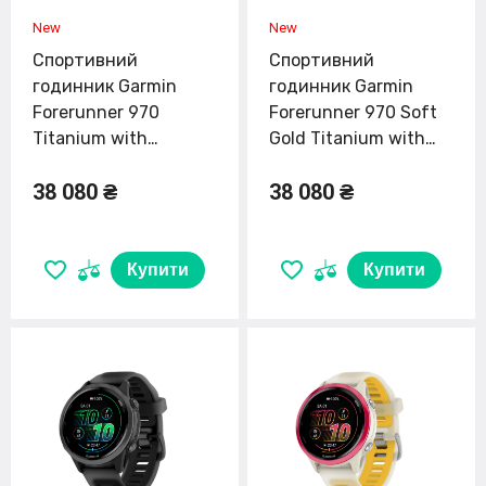
Спортивний
Спортивний
годинник Garmin
годинник Garmin
Forerunner 970
Forerunner 970 Soft
Titanium with
Gold Titanium with
Whitestone Case and
French Gray Case and
38 080 ₴
38 080 ₴
Whitestone/Translucent
French
Amp Yellow Band
Gray/Translucent
(010-02969-01)
Indigo Band (010-
02969-02)
Купити
Купити