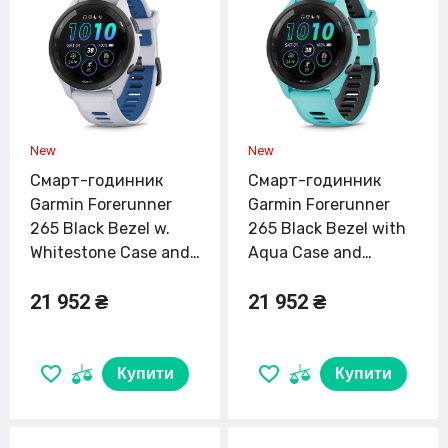
Смарт-годинник
Смарт-годинник
Garmin Forerunner
Garmin Forerunner
265 Black Bezel w.
265 Black Bezel with
Whitestone Case and
Aqua Case and
Whitestone/Tidal Blue
Aqua/Black Silicone
21 952 ₴
21 952 ₴
S. Band (010-02810-
Band (010-02810-
01/11)
02/12)
Купити
Купити