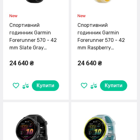
Спортивний
Спортивний
годинник Garmin
годинник Garmin
Forerunner 570 - 42
Forerunner 570 - 42
mm Slate Gray
mm Raspberry
Aluminum with
Aluminum with
24 640 ₴
24 640 ₴
Translucent
Translucent
Black/Black Band
Bone/Mango Band
(010-02970-00)
(10-02970-02)
Купити
Купити