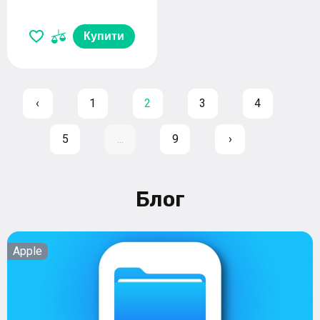
Купити
‹
1
2
3
4
5
...
9
›
Блог
Apple