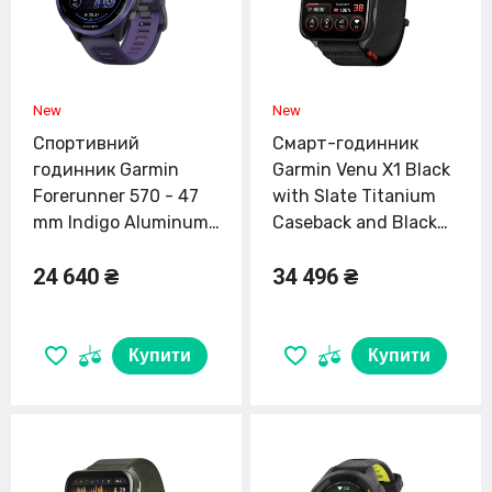
Спортивний
Смарт-годинник
годинник Garmin
Garmin Venu X1 Black
Forerunner 570 - 47
with Slate Titanium
mm Indigo Aluminum
Caseback and Black
with Translucent
ComfortFit Nylon
24 640 ₴
34 496 ₴
Imperial Purple/Indigo
Band (010-02980-02)
Band (010-02971-02)
Купити
Купити