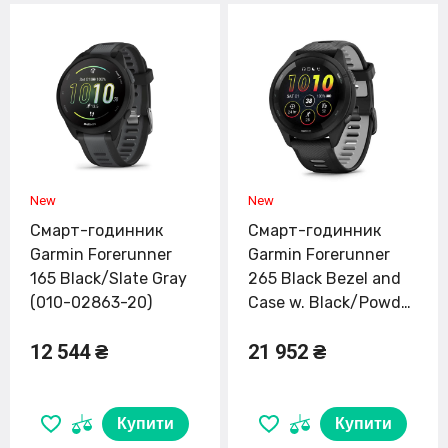
Смарт-годинник
Смарт-годинник
Garmin Forerunner
Garmin Forerunner
165 Black/Slate Gray
265 Black Bezel and
(010-02863-20)
Case w. Black/Powder
Gray Silicone Band
12 544 ₴
21 952 ₴
(010-02810-00/10)
Купити
Купити