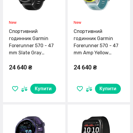
Спортивний
Спортивний
годинник Garmin
годинник Garmin
Forerunner 570 - 47
Forerunner 570 - 47
mm Slate Gray
mm Amp Yellow
Aluminum with
Aluminum with
24 640 ₴
24 640 ₴
Translucent
Translucent
Black/Black Band
Whitestone/Turquoise
(010-02971-00)
Band (010-02971-01)
Купити
Купити