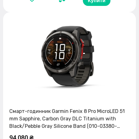
Купити
Смарт-годинник Garmin Fenix 8 Pro MicroLED 51
mm Sapphire, Carbon Gray DLC Titanium with
Black/Pebble Gray Silicone Band (010-03380-
00/01)
94 080 ₴