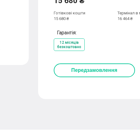
15 680 ₴
Готівкові кошти
Термінал в 
15 680 ₴
16 464 ₴
Гарантія:
12 місяців
безкоштовно
Передзамовлення