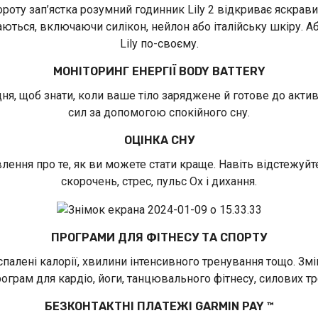
оту зап’ястка розумний годинник Lily 2 відкриває яскрави
ться, включаючи силікон, нейлон або італійську шкіру. Аб
Lily по-своєму.
МОНІТОРИНГ ЕНЕРГІЇ BODY BATTERY
дня, щоб знати, коли ваше тіло заряджене й готове до акти
сил за допомогою спокійного сну.
ОЦІНКА СНУ
лення про те, як ви можете стати краще. Навіть відстежуйте 
скорочень, стрес, пульс Ox і дихання.
ПРОГРАМИ ДЛЯ ФІТНЕСУ ТА СПОРТУ
, спалені калорії, хвилини інтенсивного тренування тощо. 
ограм для кардіо, йоги, танцювального фітнесу, силових т
БЕЗКОНТАКТНІ ПЛАТЕЖІ GARMIN PAY
™