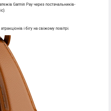
атежів Garmin Pay через постачальників-
c).
тракціонів і бігу на свіжому повітрі.