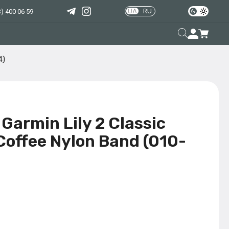
UA
RU
) 400 06 59
4)
armin Lily 2 Classic
Coffee Nylon Band (010-