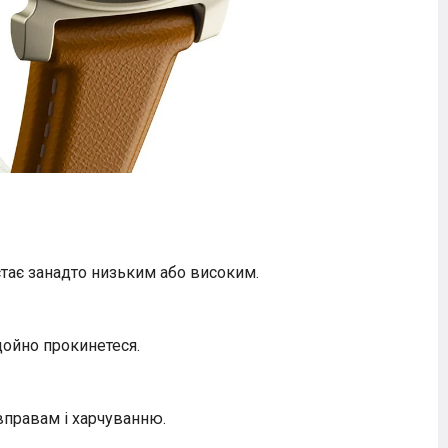
стає занадто низьким або високим.
щойно прокинетеся.
 вправам і харчуванню.