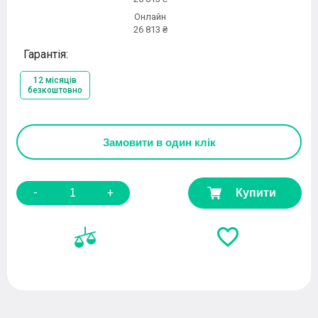
Онлайн
26 813 ₴
Гарантія:
12 місяців
безкоштовно
Замовити
в один клік
-
+
Купити