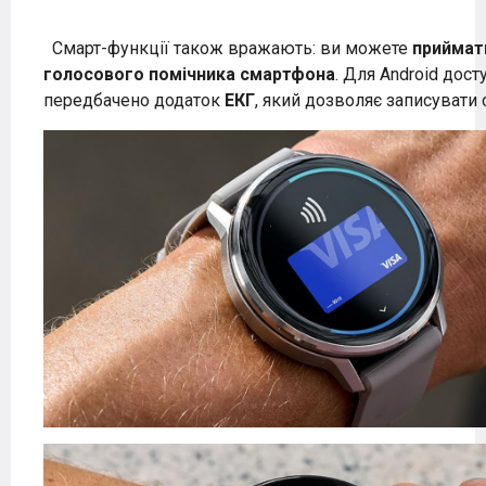
Смарт-функції також вражають: ви можете
приймати
голосового помічника смартфона
. Для Android дос
передбачено додаток
ЕКГ
, який дозволяє записувати