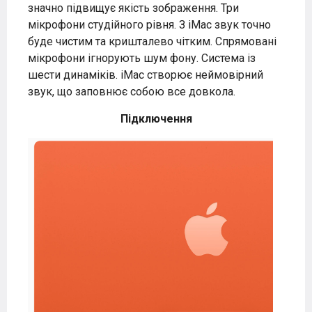
значно підвищує якість зображення. Три
мікрофони студійного рівня. З iMac звук точно
буде чистим та кришталево чітким. Спрямовані
мікрофони ігнорують шум фону. Система із
шести динаміків. iMac створює неймовірний
звук, що заповнює собою все довкола.
Підключення