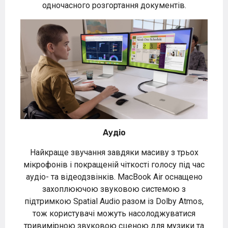
одночасного розгортання документів.
Аудіо
Найкраще звучання завдяки масиву з трьох
мікрофонів і покращеній чіткості голосу під час
аудіо- та відеодзвінків. MacBook Air оснащено
захоплюючою звуковою системою з
підтримкою Spatial Audio разом із Dolby Atmos,
тож користувачі можуть насолоджуватися
тривимірною звуковою сценою для музики та