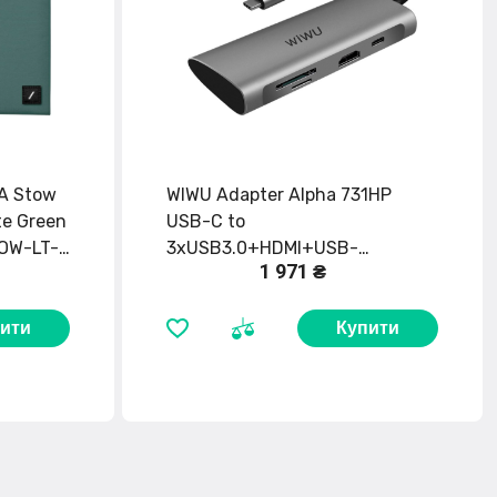
.A Stow
WIWU Adapter Alpha 731HP
te Green
USB-C to
TOW-LT-
3xUSB3.0+HDMI+USB-
1 971 ₴
C+SD+TF Card Grey
ити
Купити