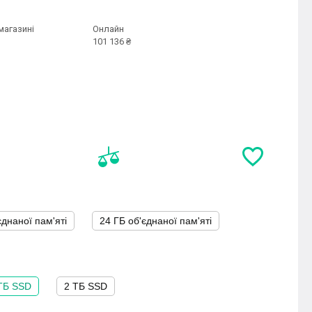
магазині
Онлайн
101 136 ₴
єднаної пам'яті
24 ГБ об'єднаної пам'яті
ТБ SSD
2 ТБ SSD