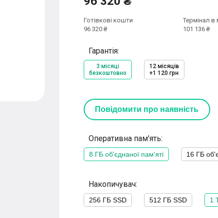
96 320 ₴
Готівкові кошти
Термінал в 
96 320 ₴
101 136 ₴
Гарантія:
3 місяці
12 місяців
безкоштовно
+1 120 грн
Повідомити про наявність
Оперативна пам'ять:
8 ГБ об'єднаної пам'яті
16 ГБ об'
Накопичувач:
256 ГБ SSD
512 ГБ SSD
1 