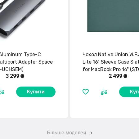
 Aluminum Type-C
Чохол Native Union W.F
ultiport Adapter Space
Lite 16" Sleeve Case Sla
T-UCHSEM)
for MacBook Pro 16" (S
3 299 ₴
2 499 ₴
MBS-SLG-16)
Купити
Куп
Більше моделей