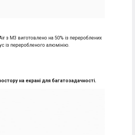
Air з M3 виготовлено на 50% із перероблених
пус із переробленого алюмінію.
остору на екрані для багатозадачності.