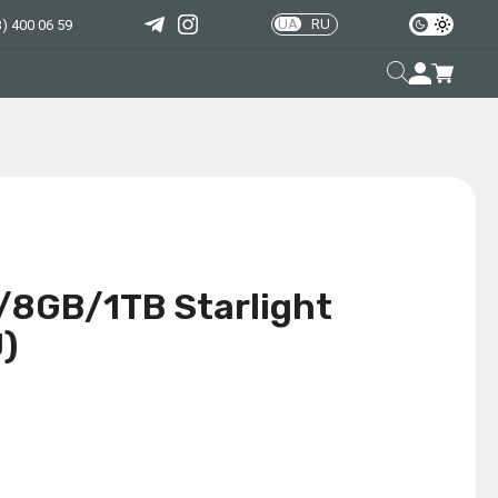
UA
RU
) 400 06 59
8GB/1TB Starlight
)