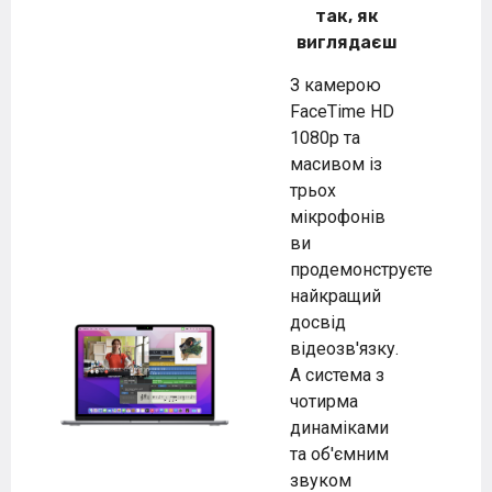
так, як
виглядаєш
З камерою
FaceTime HD
1080p та
масивом із
трьох
мікрофонів
ви
продемонструєте
найкращий
досвід
відеозв'язку.
А система з
чотирма
динаміками
та об'ємним
звуком