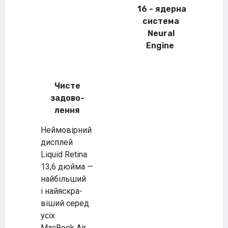
16 - ядерна
система
Neural
Engine
Чисте
задово­
лення
Неймовірний
дисплей
Liquid Retina
13,6 дюйма —
найбільший
і най­яскра­
віший серед
усіх
MacBook Air.