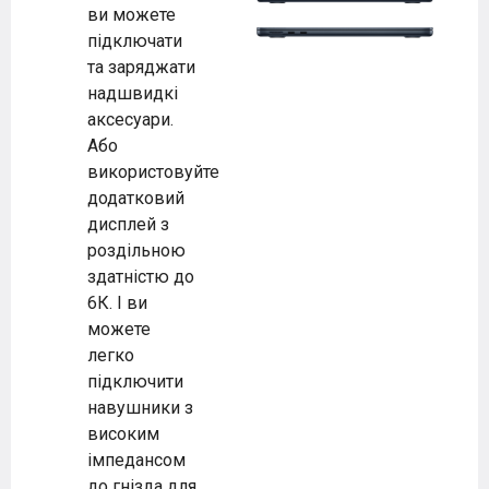
ви можете
підключати
та заряджати
надшвидкі
аксесуари.
Або
використовуйте
додатковий
дисплей з
роздільною
здатністю до
6К. І ви
можете
легко
підключити
навушники з
високим
імпедансом
до гнізда для