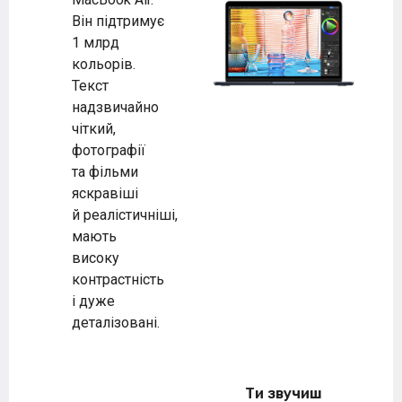
Він підтримує
1 млрд
кольорів.
Текст
надзвичайно
чіткий,
фотографії
та фільми
яскравіші
й реалістичніші,
мають
високу
контрастність
і дуже
деталізовані.
Ти звучиш