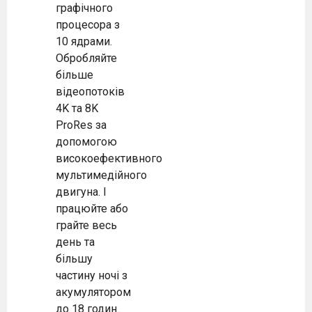
графічного
процесора з
10 ядрами.
Обробляйте
більше
відеопотоків
4K та 8K
ProRes за
допомогою
високоефективного
мультимедійного
двигуна. І
працюйте або
грайте весь
день та
більшу
частину ночі з
акумулятором
до 18 годин..