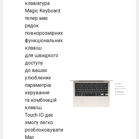
клавіатура
Magic Keyboard
тепер має
рядок
повнорозмірних
функціональних
клавіш
для швидкого
доступу
до ваших
улюблених
параметрів
керування
та комбінацій
клавіш.
Touch ID дає
змогу легко
розблоковувати
Mac