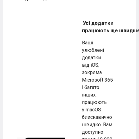
Усі додатки
працюють ще швидш
Ваші
улюблені
додатки
від iOS,
зокрема
Microsoft 365
і багато
інших,
працюють
у macOS
блискавично
швидко. Вам
доступно