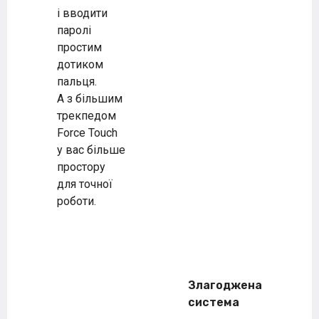
і вводити
паролі
простим
дотиком
пальця.
А з більшим
трекпедом
Force Touch
у вас більше
простору
для точної
роботи.
Злагоджена
система