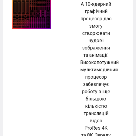
А 10‑ядерний
графічний
процесор дає
змогу
створювати
чудові
зображення
та анімації.
Високопотужний
мультимедійний
процесор
забезпечує
роботу з іще
більшою
кількістю
трансляцій
відео
ProRes 4K
та 8K. Заряду