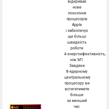
відкриває
нове
покоління
процесорів
Apple
і забезпечує
ще більші
швидкість
роботи
й енергоефективність,
ніж M1.
Завдяки
8‑ядерному
центральному
процесору ви
встигатимете
більше
за менший
час.