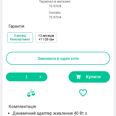
Термінал в магазині
75 970 ₴
Онлайн
75 970 ₴
Гарантія:
3 місяці
12 місяців
безкоштовно
+1 120 грн
Замовити
в один клік
-
+
Купити
Комплектація:
Динамічний адаптер живлення 40 Вт з