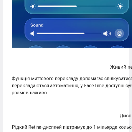
Живий п
Функція миттєвого перекладу допомагає спілкуватися
перекладаються автоматично, у FaceTime доступні суб
розмов наживо.
Дисп
Рідкий Retina-дисплей підтримує до 1 мільярда кольор