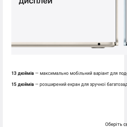
13 дюймів
— максимально мобільний варіант для под
15 дюймів
— розширений екран для зручної багатозада
Оберіть св