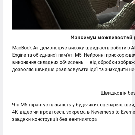
Максимум можливостей д
MacBook Air демонструє високу швидкість роботи з AI
Engine та об’єднаної пам’яті M5. Нейронні прискорювач
виконання складних обчислень — від обробки зобра
дозволяє швидше реалізовувати ідеї та знаходити не
Швидкодія без
Чіп M5 гарантує плавність у будь-яких сценаріях: ш
4K-відео чи ігрові сесії, зокрема в Neverness to Ev
завдяки конструкції без вентилятора.