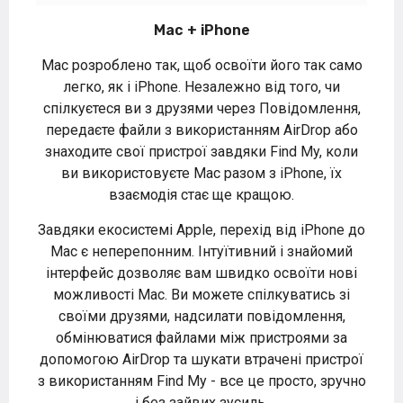
Mac + iPhone
Mac розроблено так, щоб освоїти його так само
легко, як і iPhone. Незалежно від того, чи
спілкуєтеся ви з друзями через Повідомлення,
передаєте файли з використанням AirDrop або
знаходите свої пристрої завдяки Find My, коли
ви використовуєте Mac разом з iPhone, їх
взаємодія стає ще кращою.
Завдяки екосистемі Apple, перехід від iPhone до
Mac є неперепонним. Інтуїтивний і знайомий
інтерфейс дозволяє вам швидко освоїти нові
можливості Mac. Ви можете спілкуватись зі
своїми друзями, надсилати повідомлення,
обмінюватися файлами між пристроями за
допомогою AirDrop та шукати втрачені пристрої
з використанням Find My - все це просто, зручно
і без зайвих зусиль.