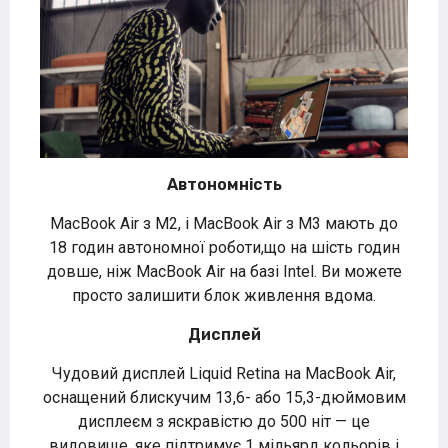
Автономність
MacBook Air з M2, і MacBook Air з M3 мають до
18 годин автономної роботи,що на шість годин
довше, ніж MacBook Air на базі Intel. Ви можете
просто залишити блок живлення вдома.
Дисплей
Чудовий дисплей Liquid Retina на MacBook Air,
оснащений блискучим 13,6- або 15,3-дюймовим
дисплеєм з яскравістю до 500 ніт — це
видовище, яке підтримує 1 мільярд кольорів і