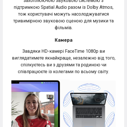
захоплюючою звуковою системою з
підтримкою Spatial Audio разом із Dolby Atmos,
тож користувачі можуть насолоджуватися
тривимірною звуковою сценою для музики та
фільмів.
Камера
Завдяки HD-камері FaceTime 1080p ви
виглядатимете якнайкраще, незалежно від того,
спілкуєтесь ви з друзями та родиною чи
співпрацюєте із колегами по всьому світу.