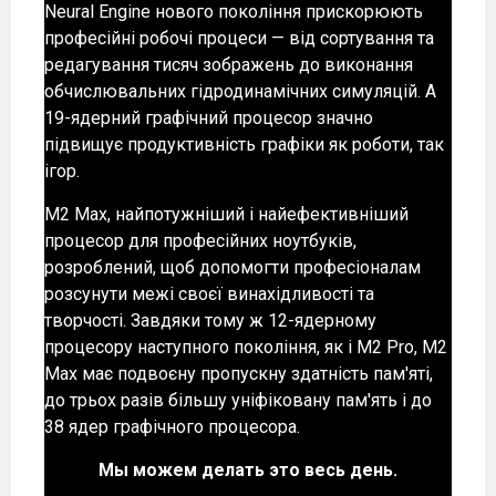
Neural Engine нового покоління прискорюють
професійні робочі процеси — від сортування та
редагування тисяч зображень до виконання
обчислювальних гідродинамічних симуляцій. А
19-ядерний графічний процесор значно
підвищує продуктивність графіки як роботи, так
ігор.
M2 Max, найпотужніший і найефективніший
процесор для професійних ноутбуків,
розроблений, щоб допомогти професіоналам
розсунути межі своєї винахідливості та
творчості. Завдяки тому ж 12-ядерному
процесору наступного покоління, як і M2 Pro, M2
Max має подвоєну пропускну здатність пам'яті,
до трьох разів більшу уніфіковану пам'ять і до
38 ядер графічного процесора.
Мы можем делать это весь день.