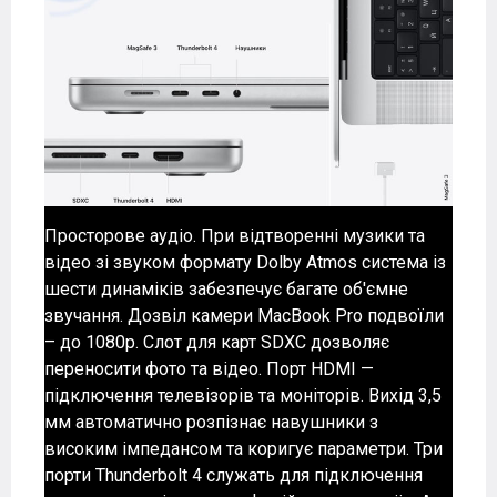
Просторове аудіо. При відтворенні музики та
відео зі звуком формату Dolby Atmos система із
шести динаміків забезпечує багате об'ємне
звучання. Дозвіл камери MacBook Pro подвоїли
– до 1080p. Слот для карт SDXC дозволяє
переносити фото та відео. Порт HDMI —
підключення телевізорів та моніторів. Вихід 3,5
мм автоматично розпізнає навушники з
високим імпедансом та коригує параметри. Три
порти Thunderbolt 4 служать для підключення