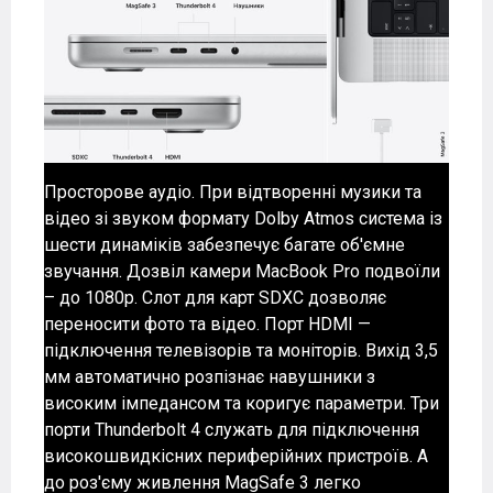
Просторове аудіо. При відтворенні музики та
відео зі звуком формату Dolby Atmos система із
шести динаміків забезпечує багате об'ємне
звучання. Дозвіл камери MacBook Pro подвоїли
– до 1080p. Слот для карт SDXC дозволяє
переносити фото та відео. Порт HDMI —
підключення телевізорів та моніторів. Вихід 3,5
мм автоматично розпізнає навушники з
високим імпедансом та коригує параметри. Три
порти Thunderbolt 4 служать для підключення
високошвидкісних периферійних пристроїв. А
до роз'єму живлення MagSafe 3 легко