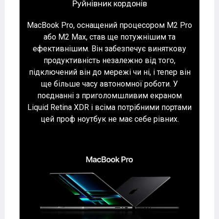
Руйнівник кордонів
MacBook Pro, оснащений процесором M2 Pro
або M2 Max, став ще потужнішим та
ефективнішим. Він забезпечує виняткову
продуктивність незалежно від того,
підключений він до мережі чи ні, і тепер він
ще більше часу автономної роботи. У
поєднанні з приголомшливим екраном
Liquid Retina XDR і всіма потрібними портами
цей проф ноутбук не має себе рівних.