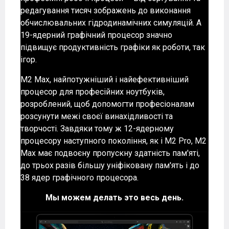
редагування тисяч зображень до виконання
обчислювальних гідродинамічних симуляцій. А
19-ядерний графічний процесор значно
підвищує продуктивність графіки як роботи, так
ігор.
M2 Max, найпотужніший і найефективніший
процесор для професійних ноутбуків,
розроблений, щоб допомогти професіоналам
розсунути межі своєї винахідливості та
творчості. Завдяки тому ж 12-ядерному
процесору наступного покоління, як і M2 Pro, M2
Max має подвоєну пропускну здатність пам'яті,
до трьох разів більшу уніфіковану пам'ять і до
38 ядер графічного процесора.
Мы можем делать это весь день.