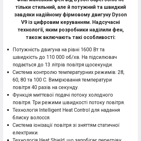
тільки стильний, але й потужний та швидкий
завдяки надійному фірмовому двигуну Dyson
V9 із цифровим керуванням. Надсучасні
технології, яким розробники наділили фен,
також включають такі особливості:
Потужність двигуна на рівні 1600 Вт та
швидкість до 110 000 об/хв. На підсилювач
подається до 13 літрів повітря щосекунди.
Система контролю температурних режимів: 28,
60, 80 та 100 С. Вимірювання температури
повітря 40 разів на секунду.
Функція миттєвої подачі потоку холодного
повітря. Три режими швидкості потоку повітря.
Технологія Intelligent Heat Control для надання
блиску волосся.
Система іонізації повітря зі зняттям статичної
електрики.
Технологія Heat Shield, що запобігає перегріву