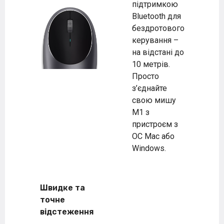
підтримкою
Bluetooth для
бездротового
керування –
на відстані до
10 метрів.
Просто
з’єднайте
свою мишу
M1 з
пристроєм з
ОС Mac або
Windows.
Швидке та
точне
відстеження