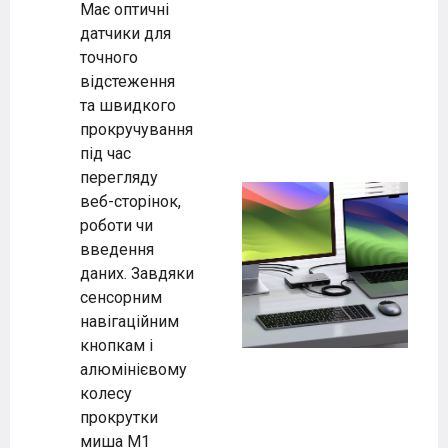
Має оптичні
датчики для
точного
відстеження
та швидкого
прокручування
під час
перегляду
веб-сторінок,
роботи чи
введення
даних. Завдяки
сенсорним
навігаційним
кнопкам і
алюмінієвому
колесу
прокрутки
миша M1