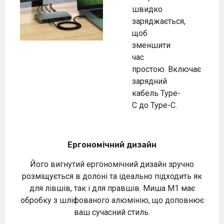
швидко
заряджається,
щоб
зменшити
час
простою. Включає
зарядний
кабель Type-
C до Type-C.
Ергономічний дизайн
Його вигнутий ергономічний дизайн зручно
розміщується в долоні та ідеально підходить як
для лівшів, так і для правшів. Миша M1 має
обробку з шліфованого алюмінію, що доповнює
ваш сучасний стиль.