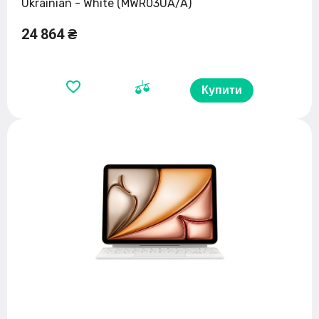
Ukrainian - White (MWR03UA/A)
24 864 ₴
Купити