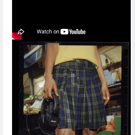
src="https://www.youtube.com/embed/M5GO5H5eXYo?
si=MW-hkcBU2wdc0VNr" title="YouTube video player"
frameborder="0" allow="accelerometer; autoplay;
clipboard-write; encrypted-media; gyroscope; picture-in-
picture; web-share" referrerpolicy="strict-origin-when-
cross-origin" allowfullscreen></iframe>