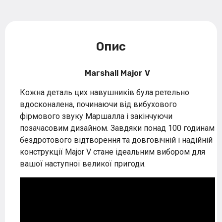
Опис
Marshall Major V
Кожна деталь цих навушників була ретельно
вдосконалена, починаючи від вибухового
фірмового звуку Маршалла і закінчуючи
позачасовим дизайном. Завдяки понад 100 годинам
бездротового відтворення та довговічній і надійній
конструкції Major V стане ідеальним вибором для
вашої наступної великої пригоди.
<div class="video" style="position: relative; padding-
bottom: 56%; height: 0; overflow: hidden;"><iframe
style="position: absolute; width: 100%; height: 100%;
left: 0; top: 0;" title="YouTube video player"