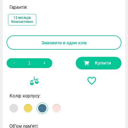
Гарантія:
12 місяців
безкоштовно
Замовити
в один клік
-
+
Купити
Колір корпусу:
Об'єм пам'яті: