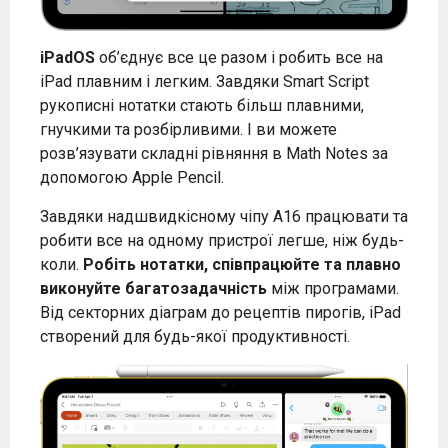
iPadOS
об’єднує все це разом і робить все на
iPad плавним і легким. Завдяки Smart Script
рукописні нотатки стають більш плавними,
гнучкими та розбірливими. І ви можете
розв’язувати складні рівняння в Math Notes за
допомогою Apple Pencil.
Завдяки надшвидкісному чіпу A16 працювати та
робити все на одному пристрої легше, ніж будь-
коли.
Робіть нотатки, співпрацюйте та плавно
виконуйте багатозадачність
між програмами.
Від секторних діаграм до рецептів пирогів, iPad
створений для будь-якої продуктивності.