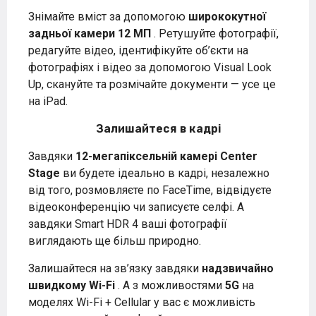
Знімайте вміст за допомогою
ширококутної
задньої камери 12 МП
. Ретушуйте фотографії,
редагуйте відео, ідентифікуйте об’єкти на
фотографіях і відео за допомогою Visual Look
Up, скануйте та розмічайте документи — усе це
на iPad.
Залишайтеся в кадрі
Завдяки
12-мегапіксельній камері Center
Stage
ви будете ідеально в кадрі, незалежно
від того, розмовляєте по FaceTime, відвідуєте
відеоконференцію чи записуєте селфі. А
завдяки Smart HDR 4 ваші фотографії
виглядають ще більш природно.
Залишайтеся на зв’язку завдяки
надзвичайно
швидкому Wi-Fi
. А з можливостями
5G
на
моделях Wi-Fi + Cellular у вас є можливість