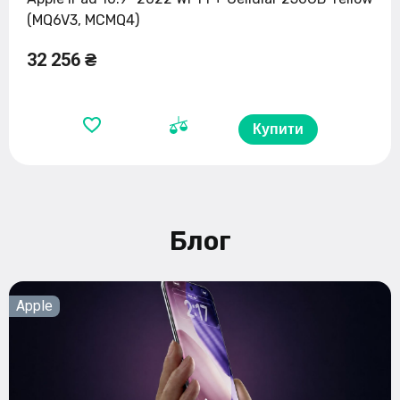
(MQ6V3, MCMQ4)
32 256 ₴
Купити
Блог
Apple