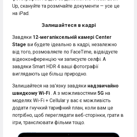
Up, скануйте та розмічайте документи — усе це
на iPad.
Залишайтеся в кадрі
Завдяки
12-мегапіксельній камері Center
Stage
ви будете ідеально в кадрі, незалежно
від того, розмовляєте по FaceTime, відвідуєте
відеоконференцію чи записуєте селфі. А
завдяки Smart HDR 4 ваші фотографії
виглядають ще більш природно.
Залишайтеся на зв’язку завдяки
надзвичайно
швидкому Wi-Fi
. А з можливостями
5G
на
моделях Wi-Fi + Cellular у вас є можливість
додати гнучкий тарифний план, коли вам це
потрібно, щоб переглядати веб-сторінки, грати в
ігри, транслювати фільми тощо.