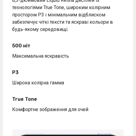
8,3-дюймовий Liquid Retina дисплей із
технологіями True Tone, широким колірним
простором P3 і мінімальним відблиском
забезпечує чіткі тексти та яскраві кольори в
будь-якому середовищі.
500 ніт
Максимальна яскравість
P3
Широка колірна гамма
True Tone
Комфортне зображення для очей