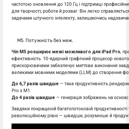
частотою оновлення до 120 Гц і підтримці професійни
для творчості, роботи й розваг. Він легко справляєтьс
задачами штучного інтелекту, залишаючись надзвича
M5. Потужність без меж.
Чіп M5 розширює межі можливого для iPad Pro
, п
ефективність. 10-ядерний графічний процесор новог
прискорювачами забезпечує миттєве виконання завдан
великими мовними моделями (LLM) до створення фот
До 6,7 разів швидше
— така продуктивність рендерин
Pro з M1.
До 4 разів швидше
— генерація зображень на основі 
Завдяки покращеній багатопотоковій продуктивності 
революційному рівні — швидше, розумніше й продукт