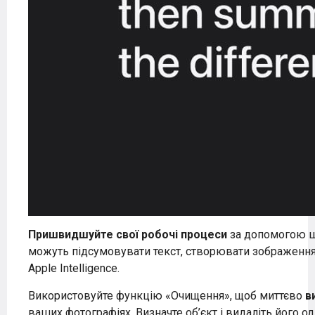
Пришвидшуйте свої робочі процеси
за допомогою шв
можуть підсумовувати текст, створювати зображенн
Apple Intelligence.
Використовуйте функцію «Очищення», щоб миттєво
в
ваших фотографіях. Визначте об’єкт і видаліть його о