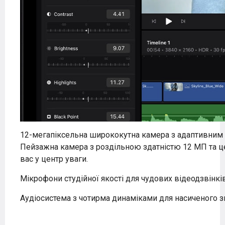
12-мегапіксельна ширококутна камера
з адаптивним 
Пейзажна камера з роздільною здатністю 12 МП та 
вас у центр уваги.
Мікрофони студійної якості
для чудових відеодзвінків
Аудіосистема з чотирма динаміками
для насиченого з