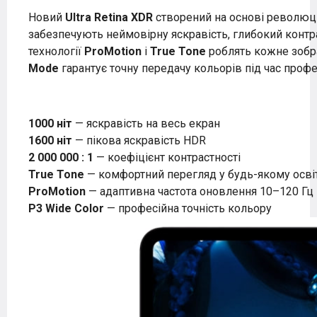
Новий
Ultra Retina XDR
створений на основі революці
забезпечують неймовірну яскравість, глибокий контр
технології
ProMotion
і
True Tone
роблять кожне зобр
Mode
гарантує точну передачу кольорів під час профе
1000 ніт
— яскравість на весь екран
1600 ніт
— пікова яскравість HDR
2 000 000 : 1
— коефіцієнт контрастності
True Tone
— комфортний перегляд у будь-якому осві
ProMotion
— адаптивна частота оновлення 10–120 Гц
P3 Wide Color
— професійна точність кольору