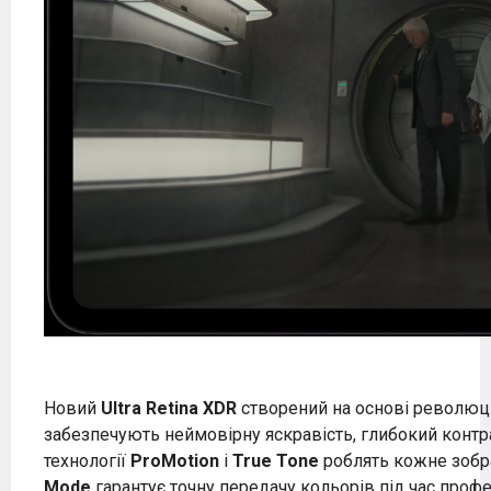
Новий
Ultra Retina XDR
створений на основі революці
забезпечують неймовірну яскравість, глибокий контр
технології
ProMotion
і
True Tone
роблять кожне зобр
Mode
гарантує точну передачу кольорів під час профе