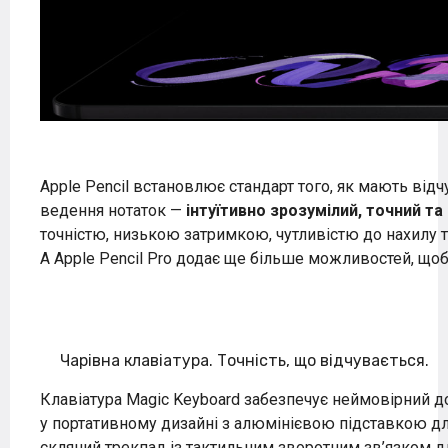
Apple Pencil встановлює стандарт того, як мають від
ведення нотаток —
інтуїтивно зрозумілий, точний та
точністю, низькою затримкою, чутливістю до нахилу 
А Apple Pencil Pro додає ще більше можливостей, щоб в
Чарівна клавіатура. Точність, що відчувається.
Клавіатура Magic Keyboard забезпечує неймовірний д
у
портативному дизайні
з алюмінієвою підставкою для
скляний трекпад із тактильним зворотним зв’язком дл