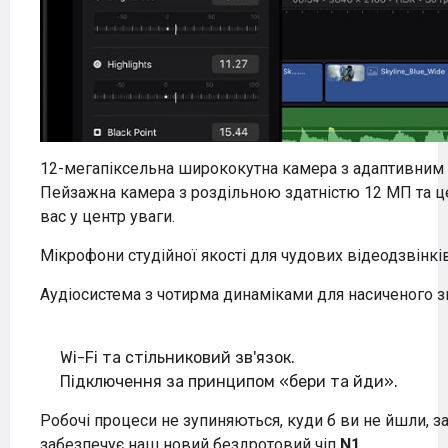
12-мегапіксельна ширококутна камера
з адаптивним 
Пейзажна камера з роздільною здатністю 12 МП та 
вас у центр уваги.
Мікрофони студійної якості
для чудових відеодзвінків
Аудіосистема з чотирма динаміками
для насиченого з
Wi-Fi та стільниковий зв'язок.
Підключення за принципом «бери та йди».
Робочі процеси не зупиняються, куди б ви не йшли, 
забезпечує наш новий бездротовий чіп
N1
.