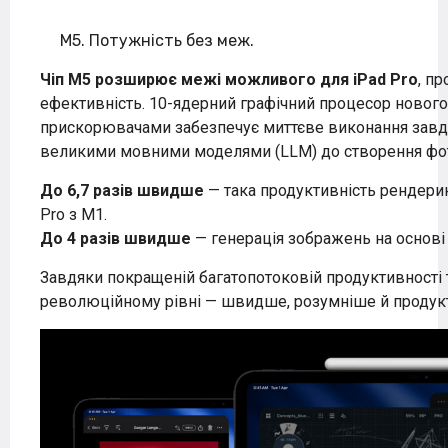
M5. Потужність без меж.
Чіп M5 розширює межі можливого для iPad Pro
, п
ефективність. 10-ядерний графічний процесор новог
прискорювачами забезпечує миттєве виконання завдан
великими мовними моделями (LLM) до створення фот
До 6,7 разів швидше
— така продуктивність рендерин
Pro з M1.
До 4 разів швидше
— генерація зображень на основі 
Завдяки покращеній багатопотоковій продуктивності 
революційному рівні — швидше, розумніше й продукт