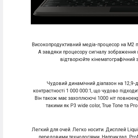
Високопродуктивний медіа-процесор на M2 п
А завдяки процесору сигналу зображення в
відтворюйте кінематографічний зв
Чудовий динамічний діапазон на 12,9-д
контрастності 1 000 000:1, що чудово підход
Він також має захоплюючі 1000 ніт повноекр
такими як P3 wide color, True Tone та 
Легкий для очей. Легко носити. Дисплей Liqu
передовими технологіями. Наприклад, ProM