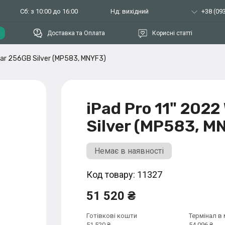
Сб: з 10:00 до 16:00
Нд: вихідний
+38 (093
Доставка та Оплата
Корисні статті
lular 256GB Silver (MP583, MNYF3)
iPad Pro 11" 2022 
Silver (MP583, M
Немає в наявності
Код товару: 11327
51 520 ₴
Готівкові кошти
Термінал в 
51 520 ₴
54 096 ₴