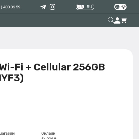
UA
RU
) 400 06 59
Wi-Fi + Cellular 256GB
NYF3)
магазині
Онлайн
54 096 ₴