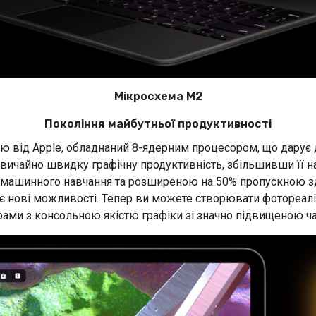
Мікросхема М2
Покоління майбутньої продуктивності
ію від Apple, обладнаний 8-ядерним процесором, що дарує 
звичайно швидку графічну продуктивність, збільшивши її 
 машинного навчання та розширеною на 50% пропускною здат
 нові можливості. Тепер ви можете створювати фотореаліс
рами з консольною якістю графіки зі значно підвищеною ча