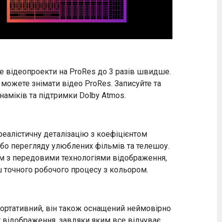
 відеопроекти на ProRes до 3 разів швидше.
можете знімати відео ProRes. Записуйте та
наміків та підтримки Dolby Atmos.
реалістичну деталізацію з коефіцієнтом
 або перегляду улюблених фільмів та телешоу.
зом з передовими технологіями відображення,
ьш точного робочого процесу з кольором.
 портативний, він також оснащений неймовірно
т відображення, завдяки яким все відчуває