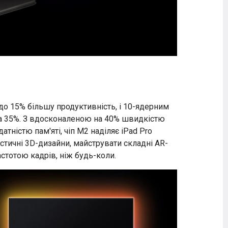
до 15% більшу продуктивність, і 10-ядерним
на 35%. З вдосконаленою на 40% швидкістю
ністю пам'яті, чіп M2 наділяє iPad Pro
тичні 3D-дизайни, майструвати складні AR-
стотою кадрів, ніж будь-коли.