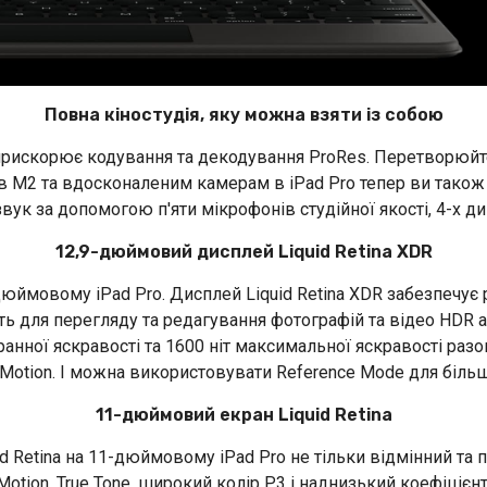
Повна кіностудія, яку можна взяти із собою
рискорює кодування та декодування ProRes. Перетворюйте
 M2 та вдосконаленим камерам в iPad Pro тепер ви також 
ук за допомогою п'яти мікрофонів студійної якості, 4-х ди
12,9-дюймовий дисплей Liquid Retina XDR
юймовому iPad Pro. Дисплей Liquid Retina XDR забезпечує 
ить для перегляду та редагування фотографій та відео HDR
анної яскравості та 1600 ніт максимальної яскравості ра
ProMotion. І можна використовувати Reference Mode для біл
11-дюймовий екран Liquid Retina
id Retina на 11-дюймовому iPad Pro не тільки відмінний та
otion, True Tone, широкий колір P3 і наднизький коефіцієн