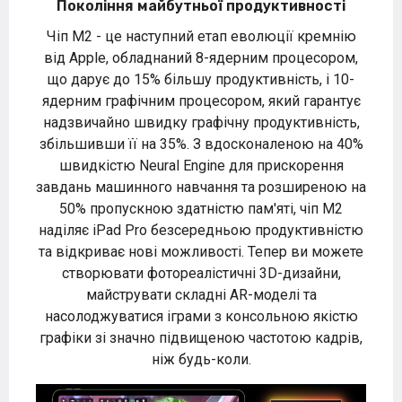
Покоління майбутньої продуктивності
Чіп M2 - це наступний етап еволюції кремнію
від Apple, обладнаний 8-ядерним процесором,
що дарує до 15% більшу продуктивність, і 10-
ядерним графічним процесором, який гарантує
надзвичайно швидку графічну продуктивність,
збільшивши її на 35%. З вдосконаленою на 40%
швидкістю Neural Engine для прискорення
завдань машинного навчання та розширеною на
50% пропускною здатністю пам'яті, чіп M2
наділяє iPad Pro безсередньою продуктивністю
та відкриває нові можливості. Тепер ви можете
створювати фотореалістичні 3D-дизайни,
майструвати складні AR-моделі та
насолоджуватися іграми з консольною якістю
графіки зі значно підвищеною частотою кадрів,
ніж будь-коли.