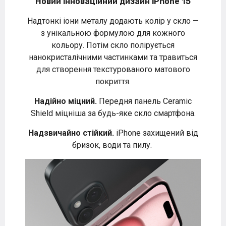
Новий інноваційний дизайн iPhone 15
Надтонкі іони металу додають колір у скло —
з унікальною формулою для кожного
кольору. Потім скло полірується
нанокристалічними частинками та травиться
для створення текстурованого матового
покриття.
Надійно міцний.
Передня панель Ceramic
Shield міцніша за будь-яке скло смартфона.
Надзвичайно стійкий.
iPhone захищений від
бризок, води та пилу.