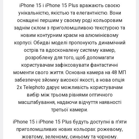
iPhone 15 і iPhone 15 Plus вражають своєю
унікальністю, якістью та елегантністю. Вони
оснащені першим у своєму роді кольоровим
заднім склом з приголомшливою текстурою та
новим контурним краєм на алюмінієвому
корпусі. Обидві моделі пропонують динамічний
острів та вдосконалену систему камер,
розроблену для того, щоб допомагати
користувачам зафіксовувати фантастичні
моменти свого життя. Основна камера на 48 МП
забезпечує зйомку високої якості, а нова опція
2x Telephoto дарує можливість користувачам
вибір між трьома рівнями оптичного
масштабування, надаючи відчуття наявності
третьої камери.
iPhone 15 і iPhone 15 Plus будуть доступні в п’яти
приголомшливих нових кольорах: рожевому,
жовтому, зеленому, синьому та чорному.