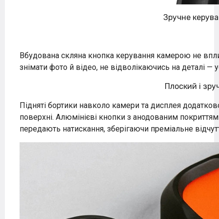
Зручне керув
Вбудована скляна кнопка керування камерою не впли
знімати фото й відео, не відволікаючись на деталі — у
Плоский і зр
Підняті бортики навколо камери та дисплея додатково
поверхні. Алюмінієві кнопки з анодованим покриттям 
передають натискання, зберігаючи преміальне відчутт