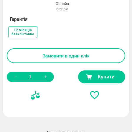
Онлайн
6 586 ₴
Гарантія:
12 місяців
безкоштовно
Замовити
в один клік
-
+
Купити