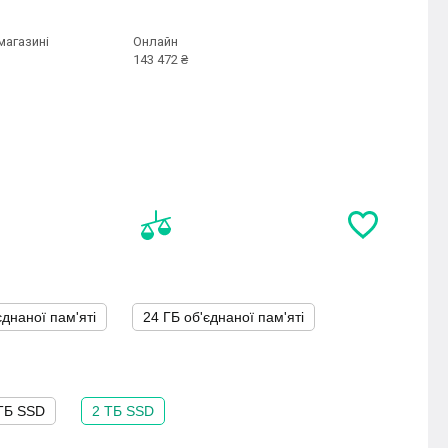
магазині
Онлайн
143 472 ₴
єднаної пам'яті
24 ГБ об'єднаної пам'яті
ТБ SSD
2 ТБ SSD