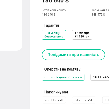
136 640 ₴
Готівкові кошти
Термінал в 
136 640 ₴
143 472 ₴
Гарантія:
3 місяці
12 місяців
безкоштовно
+1 120 грн
Повідомити про наявність
Оперативна пам'ять:
8 ГБ об'єднаної пам'яті
16 ГБ об'
Накопичувач:
256 ГБ SSD
512 ГБ SSD
1 