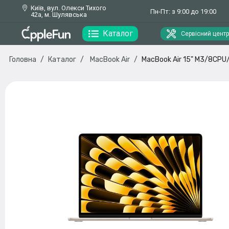
Київ, вул. Олекси Тихого
Пн-Пт: з 9:00 до 19:00
42а, м. Шулявська
Каталог
Сервісний центр
Головна
Каталог
MacBook Air
MacBook Air 15" M3/8CP