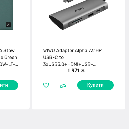
.A Stow
WIWU Adapter Alpha 731HP
te Green
USB-C to
TOW-LT-
3xUSB3.0+HDMI+USB-
1 971 ₴
C+SD+TF Card Grey
ити
Купити