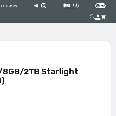
UA
RU
) 400 06 59
8GB/2TB Starlight
)