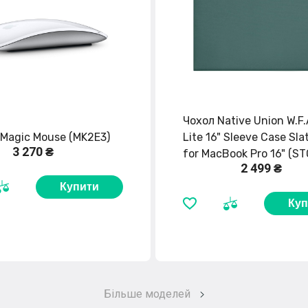
Чохол Native Union W.F
 Magic Mouse (MK2E3)
Lite 16" Sleeve Case Sla
3 270 ₴
for MacBook Pro 16" (S
2 499 ₴
MBS-SLG-16)
Купити
Куп
Більше моделей