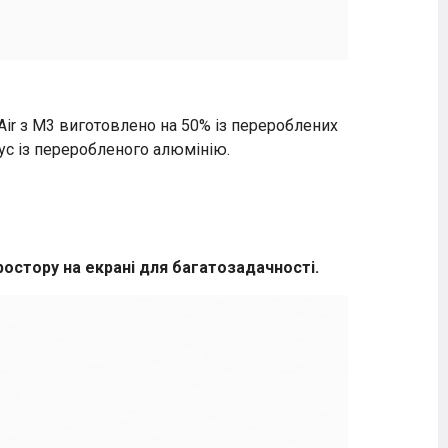
Air з M3 виготовлено на 50% із перероблених
пус із переробленого алюмінію.
остору на екрані для багатозадачності.