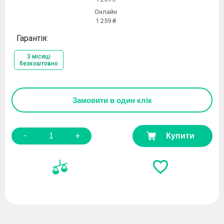
Онлайн
1 259 ₴
Гарантія:
3 місяці
безкоштовно
Замовити
в один клік
-
+
Купити