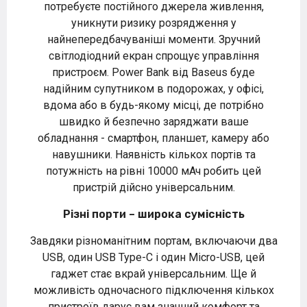
потребуєте постійного джерела живлення,
уникнути ризику розрядження у
найнепередбачуваніші моменти. Зручний
світлодіодний екран спрощує управління
пристроєм. Power Bank від Baseus буде
надійним супутником в подорожах, у офісі,
вдома або в будь-якому місці, де потрібно
швидко й безпечно заряджати ваше
обладнання - смартфон, планшет, камеру або
навушники. Наявність кількох портів та
потужність на рівні 10000 мАч робить цей
пристрій дійсно універсальним.
Різні порти – широка сумісність
Завдяки різноманітним портам, включаючи два
USB, один USB Type-C і один Micro-USB, цей
гаджет стає вкрай універсальним. Ще й
можливість одночасного підключення кількох
пристроїв дарує вам значний комфорт та