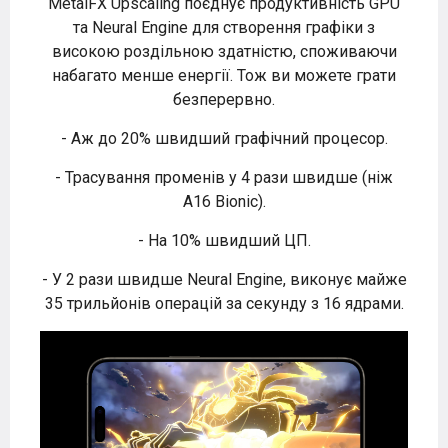
MetalFX Upscaling поєднує продуктивність GPU
та Neural Engine для створення графіки з
високою роздільною здатністю, споживаючи
набагато менше енергії. Тож ви можете грати
безперервно.
- Аж до 20% швидший графічний процесор.
- Трасування променів у 4 рази швидше (ніж
A16 Bionic).
- На 10% швидший ЦП.
- У 2 рази швидше Neural Engine, виконує майже
35 трильйонів операцій за секунду з 16 ядрами.