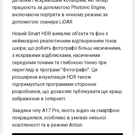
деталям і яскравішим кольорам, які тепер
працюють за допомогою Photonic Engine,
включаючи портрети в нічному режимі за
допомогою сканера LiDAR.
Новий Smart HDR виявляє об'єкти та фон з
неймовірно реалістичним відтворенням тонів
шкіри, що робить фотографії більш насиченими,
з яскравими відблисками, насиченими
середніми тонами та глибокою тінню при
перегляді в програмі "Фотографії". Ця
розширена візуалізація HDR також
підтримується програмами сторонніх
розробників, що дозволяє публікувати ще кращі
зображення в Інтернеті.
Завдяки чіпу A17 Pro, якість відео на смартфоні
покращилася, особливо в умовах низької
освітленості та в режимі Action.