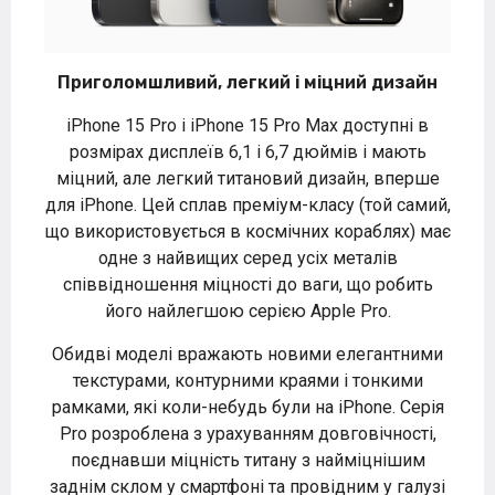
Приголомшливий, легкий і міцний дизайн
iPhone 15 Pro і iPhone 15 Pro Max доступні в
розмірах дисплеїв 6,1 і 6,7 дюймів і мають
міцний, але легкий титановий дизайн, вперше
для iPhone. Цей сплав преміум-класу (той самий,
що використовується в космічних кораблях) має
одне з найвищих серед усіх металів
співвідношення міцності до ваги, що робить
його найлегшою серією Apple Pro.
Обидві моделі вражають новими елегантними
текстурами, контурними краями і тонкими
рамками, які коли-небудь були на iPhone. Серія
Pro розроблена з урахуванням довговічності,
поєднавши міцність титану з найміцнішим
заднім склом у смартфоні та провідним у галузі