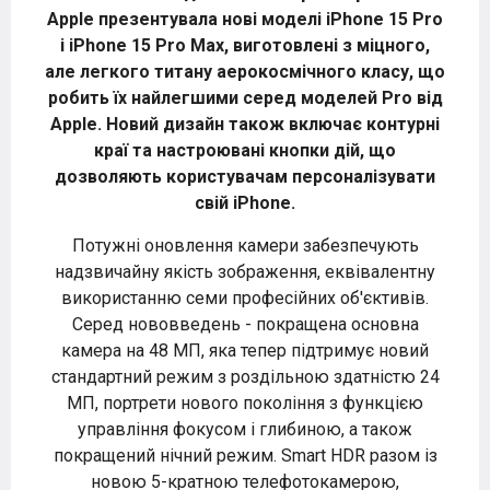
Apple презентувала нові моделі iPhone 15 Pro
і iPhone 15 Pro Max, виготовлені з міцного,
але легкого титану аерокосмічного класу, що
робить їх найлегшими серед моделей Pro від
Apple. Новий дизайн також включає контурні
краї та настроювані кнопки дій, що
дозволяють користувачам персоналізувати
свій iPhone.
Потужні оновлення камери забезпечують
надзвичайну якість зображення, еквівалентну
використанню семи професійних об'єктивів.
Серед нововведень - покращена основна
камера на 48 МП, яка тепер підтримує новий
стандартний режим з роздільною здатністю 24
МП, портрети нового покоління з функцією
управління фокусом і глибиною, а також
покращений нічний режим. Smart HDR разом із
новою 5-кратною телефотокамерою,