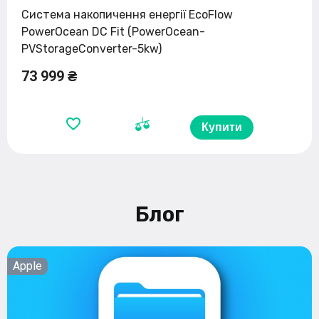
Система накопичення енергії EcoFlow
PowerOcean DC Fit (PowerOcean-
PVStorageConverter-5kw)
73 999 ₴
Купити
Блог
Apple