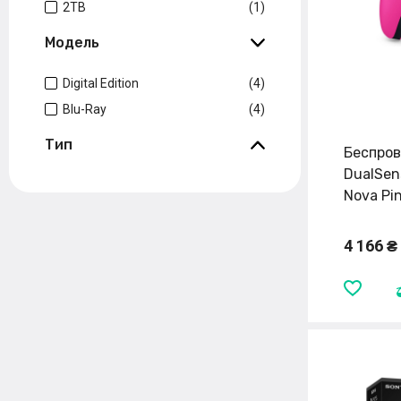
2TB
(1)
Модель
Digital Edition
(4)
Blu-Ray
(4)
Тип
Беспров
DualSens
Nova Pi
4 166 ₴