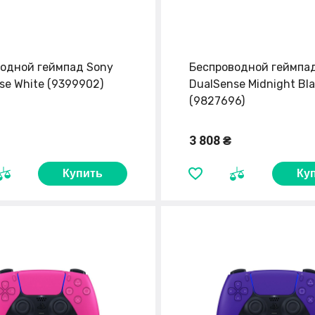
одной геймпад Sony
Беспроводной геймпа
se White (9399902)
DualSense Midnight Bl
(9827696)
3 808 ₴
Купить
Ку