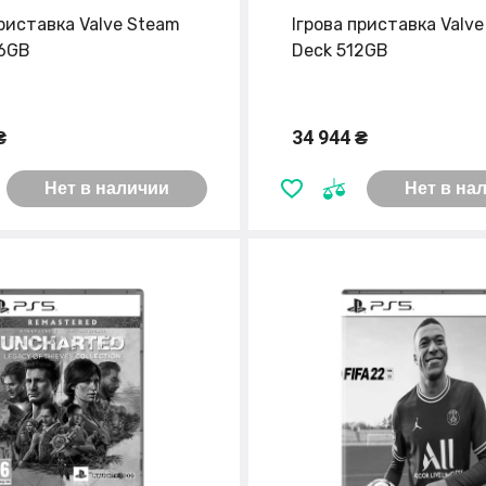
приставка Valve Steam
Ігрова приставка Valv
56GB
Deck 512GB
₴
34 944 ₴
Нет в наличии
Нет в на