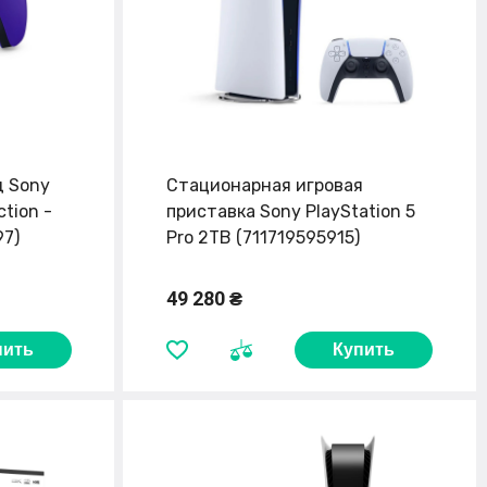
д Sony
Стационарная игровая
ction -
приставка Sony PlayStation 5
97)
Pro 2TB (711719595915)
49 280 ₴
пить
Купить