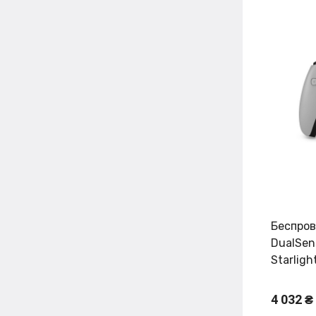
Беспров
DualSens
Starligh
4 032 ₴