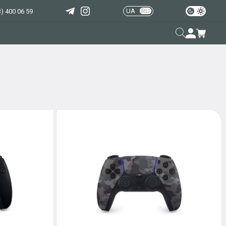
UA
RU
) 400 06 59