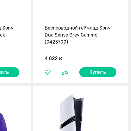
д Sony
Беспроводной геймпад Sony
ack
DualSense Grey Cammo
(9423799)
4 032 ₴
пить
Купить