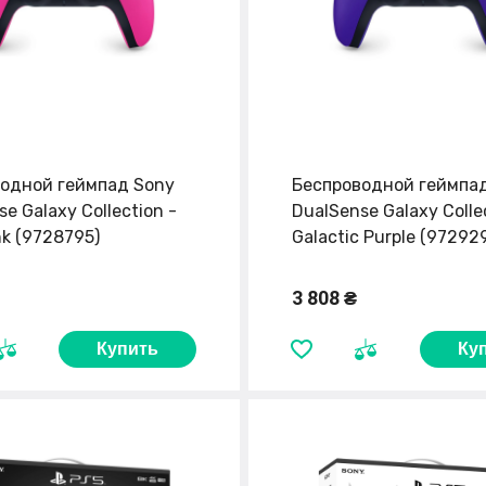
одной геймпад Sony
Беспроводной геймпа
e Galaxy Collection -
DualSense Galaxy Colle
nk (9728795)
Galactic Purple (97292
3 808 ₴
Купить
Ку