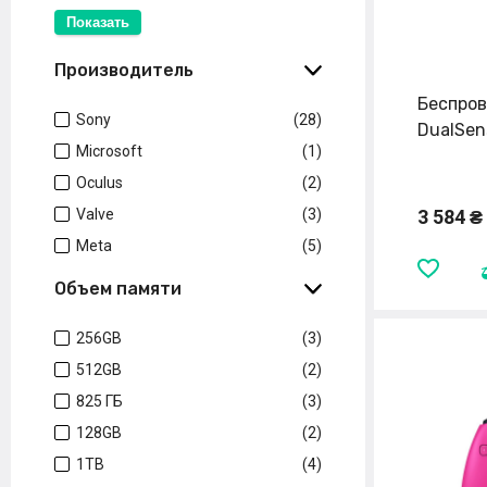
Показать
Производитель
Беспров
Sony
(28)
DualSen
Microsoft
(1)
Oculus
(2)
Valve
(3)
3 584 ₴
Meta
(5)
Объем памяти
256GB
(3)
512GB
(2)
825 ГБ
(3)
128GB
(2)
1TB
(4)