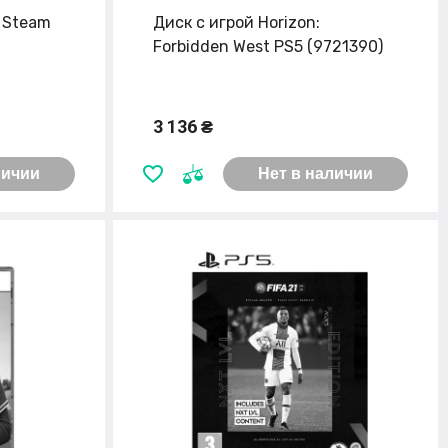
e Steam
Диск с игрой Horizon:
Forbidden West PS5 (9721390)
3 136 ₴
личии
Нет в наличии