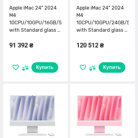
Apple iMac 24" 2024
Apple iMac 24" 2024
M4
M4
10CPU/10GPU/16GB/512GB
10CPU/10GPU/24GB/512
with Standard glass -
with Standard glass -
Pink (MWV53)
Blue (MD2T4)
91 392 ₴
120 512 ₴
Купить
Купить