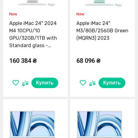
Apple iMac 24" 2024
Apple iMac 24"
M4 10CPU/10
M3/8GB/256GB Green
GPU/32GB/1TB with
(MQRN3) 2023
Standard glass -
Silver (Z1EJ000AN)
160 384 ₴
68 096 ₴
Купить
Купить