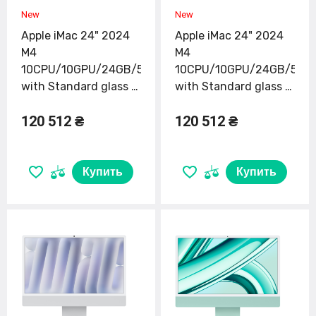
Apple iMac 24" 2024
Apple iMac 24" 2024
M4
M4
10CPU/10GPU/24GB/512GB
10CPU/10GPU/24GB/512
with Standard glass -
with Standard glass -
Silver (MCR24)
Pink (MD2U4)
120 512 ₴
120 512 ₴
Купить
Купить