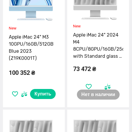
Apple iMac 24" 2024
Apple iMac 24" M3
M4
10GPU/16GB/512GB
8CPU/8GPU/16GB/256GB
Blue 2023
with Standard glass -
(Z19K0001T)
Blue (MWUF3)
73 472 ₴
100 352 ₴
Купить
Нет в наличии