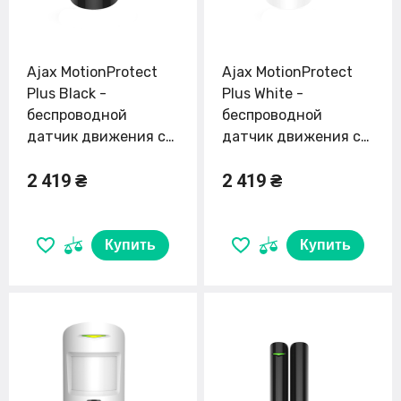
Ajax MotionProtect
Ajax MotionProtect
Plus Black -
Plus White -
беспроводной
беспроводной
датчик движения с
датчик движения с
микроволновым
микроволновым
2 419 ₴
2 419 ₴
сенсором
сенсором
Купить
Купить