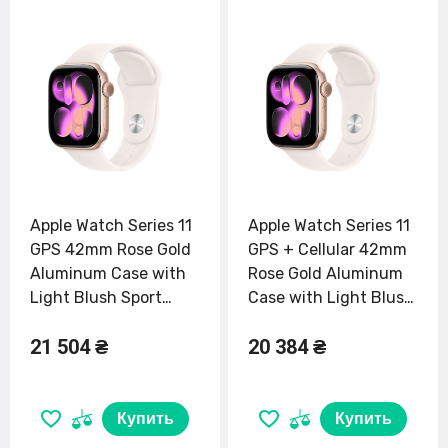
Apple Watch Series 11
Apple Watch Series 11
GPS 42mm Rose Gold
GPS + Cellular 42mm
Aluminum Case with
Rose Gold Aluminum
Light Blush Sport
Case with Light Blush
Band - M/L (MEU44)
Sport Band - S/M
21 504 ₴
20 384 ₴
(MF8E4)
Купить
Купить