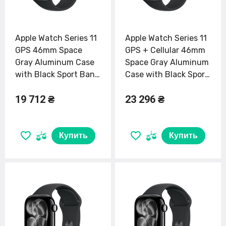
Apple Watch Series 11
Apple Watch Series 11
GPS 46mm Space
GPS + Cellular 46mm
Gray Aluminum Case
Space Gray Aluminum
with Black Sport Band
Case with Black Sport
- M/L (MEV44)
Band - S/M (MFC94)
19 712 ₴
23 296 ₴
Купить
Купить