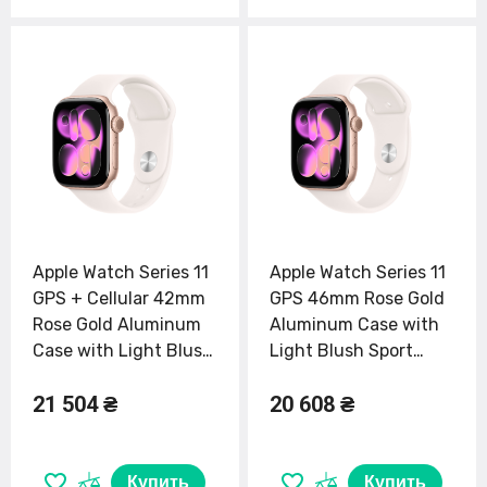
Apple Watch Series 11
Apple Watch Series 11
GPS + Cellular 42mm
GPS 46mm Rose Gold
Rose Gold Aluminum
Aluminum Case with
Case with Light Blush
Light Blush Sport
Sport Band - M/L
Band - S/M (MEV64)
21 504 ₴
20 608 ₴
(MF8F4)
Купить
Купить