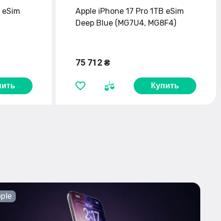
B eSim
Apple iPhone 17 Pro 1TB eSim
Deep Blue (MG7U4, MG8F4)
75 712 ₴
пить
Купить
ple