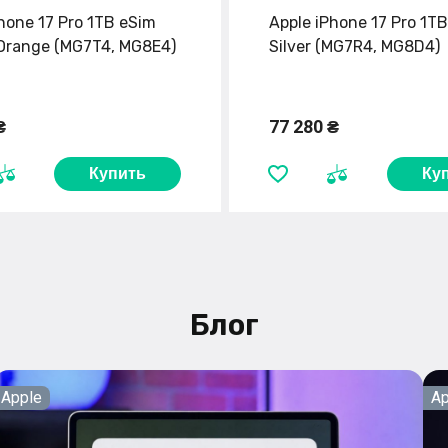
hone 17 Pro 1TB eSim
Apple iPhone 17 Pro 1T
Orange (MG7T4, MG8E4)
Silver (MG7R4, MG8D4)
₴
77 280 ₴
Купить
Ку
Блог
Apple
Ap