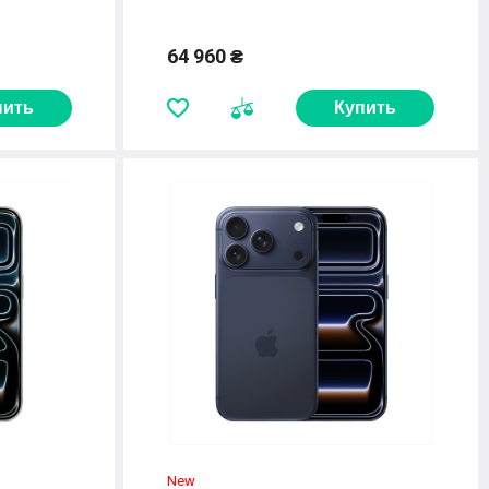
64 960 ₴
пить
Купить