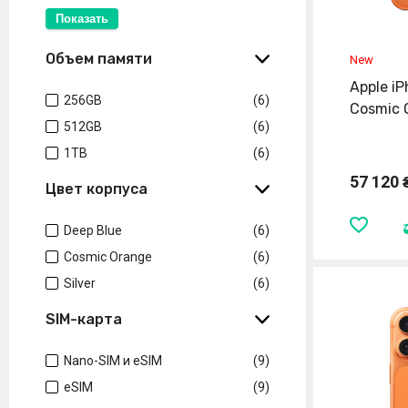
Показать
Объем памяти
Apple i
256GB
(6)
Cosmic 
512GB
(6)
1TB
(6)
57 120 
Цвет корпуса
Deep Blue
(6)
Cosmic Orange
(6)
Silver
(6)
SIM-карта
Nano-SIM и eSIM
(9)
eSIM
(9)