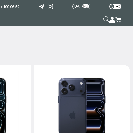
UA
RU
) 400 06 59