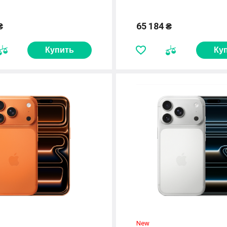
₴
65 184 ₴
Купить
Ку