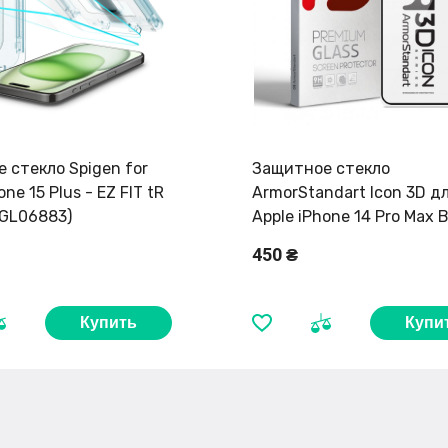
 стекло Spigen for
Защитное стекло
one 15 Plus - EZ FIT tR
ArmorStandart Icon 3D д
AGL06883)
Apple iPhone 14 Pro Max B
(ARM61974)
450 ₴
Купить
Купи