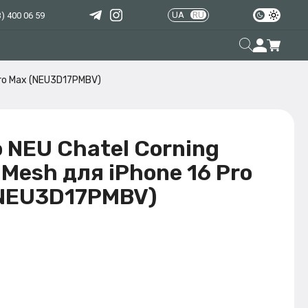
UA
RU
) 400 06 59
 Pro Max (NEU3D17PMBV)
 NEU Chatel Corning
h Mesh для iPhone 16 Pro
(NEU3D17PMBV)