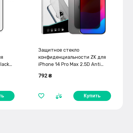
Защитное стекло
ля
конфиденциальности ZK для
lack
iPhone 14 Pro Max 2.5D Anti
Peep 0.26mm [Mesh + Anti
792 ₴
Static]
ть
Купить