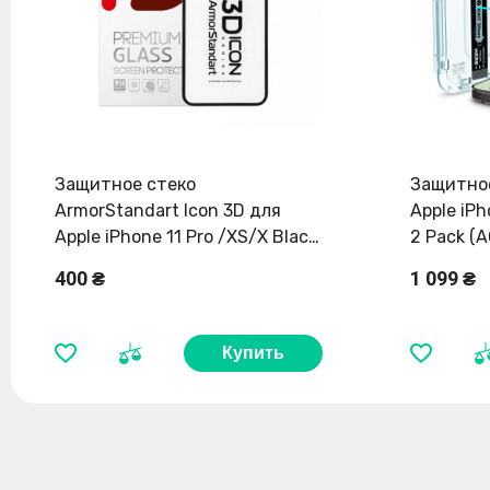
Защитное стеко
Защитное
ArmorStandart Icon 3D для
Apple iPh
Apple iPhone 11 Pro /XS/X Black
2 Pack (
(ARM55720-GI3D-BK)
400 ₴
1 099 ₴
Купить