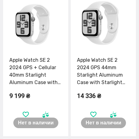
Apple Watch SE 2
Apple Watch SE 2
2024 GPS + Cellular
2024 GPS 44mm
40mm Starlight
Starlight Aluminum
Aluminum Case with
Case with Starlight
Starlight Sport Band -
Sport Band - S/M
9 199 ₴
14 336 ₴
M/L (MXG03, MXGK3)
(MXEU3)
Нет в наличии
Нет в наличии