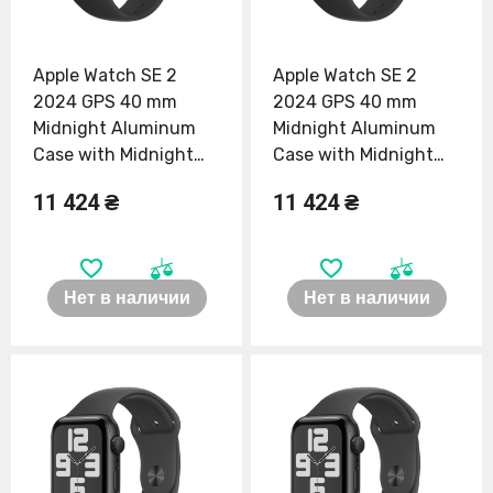
Apple Watch SE 2
Apple Watch SE 2
2024 GPS 40 mm
2024 GPS 40 mm
Midnight Aluminum
Midnight Aluminum
Case with Midnight
Case with Midnight
Sport Band S/M
Sport Band M/L
11 424 ₴
11 424 ₴
(MXE73)
(MXE93)
Нет в наличии
Нет в наличии