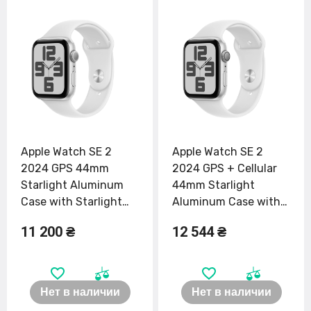
Apple Watch SE 2
Apple Watch SE 2
2024 GPS 44mm
2024 GPS + Cellular
Starlight Aluminum
44mm Starlight
Case with Starlight
Aluminum Case with
Sport Band - M/L
Starlight Sport Band -
11 200 ₴
12 544 ₴
(MXEV3)
S/M (MXG73, MXGT3)
Нет в наличии
Нет в наличии