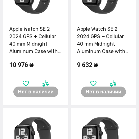
Apple Watch SE 2
Apple Watch SE 2
2024 GPS + Cellular
2024 GPS + Cellular
40 mm Midnight
40 mm Midnight
Aluminum Case with
Aluminum Case with
Midnight Sport Band
Midnight Sport Band
10 976 ₴
9 632 ₴
S/M (MXFR3, MXGC3)
M/L (MXFT3, MXGD3)
Нет в наличии
Нет в наличии