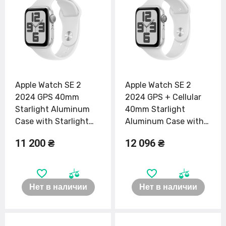
Apple Watch SE 2
Apple Watch SE 2
2024 GPS 40mm
2024 GPS + Cellular
Starlight Aluminum
40mm Starlight
Case with Starlight
Aluminum Case with
Sport Band - M/L
Starlight Sport Band -
11 200 ₴
12 096 ₴
(MXEG3)
S/M (MXFY3, MXGJ3)
Нет в наличии
Нет в наличии