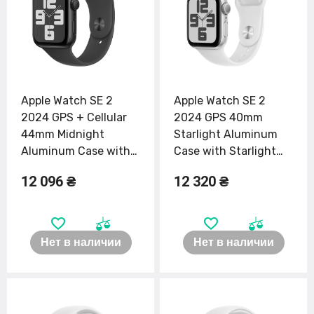
Apple Watch SE 2
Apple Watch SE 2
2024 GPS + Cellular
2024 GPS 40mm
44mm Midnight
Starlight Aluminum
Aluminum Case with
Case with Starlight
Midnight Sport Band -
Sport Band - S/M
12 096 ₴
12 320 ₴
M/L (MXG23, MXGM3)
(MXEF3)
Нет в наличии
Нет в наличии