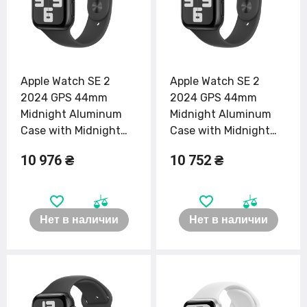
Apple Watch SE 2
Apple Watch SE 2
2024 GPS 44mm
2024 GPS 44mm
Midnight Aluminum
Midnight Aluminum
Case with Midnight
Case with Midnight
Sport Band - S/M
Sport Band - M/L
10 976 ₴
10 752 ₴
(MXEJ3)
(MXEK3)
Нет в наличии
Нет в наличии