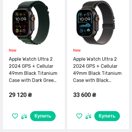
Apple Watch Ultra 2
Apple Watch Ultra 2
2024 GPS + Cellular
2024 GPS + Cellular
49mm Black Titanium
49mm Black Titanium
Case with Dark Green
Case with Black
Alpine Loop - Medium
Titanium Milanese
29 120 ₴
33 600 ₴
(MX4R3)
Loop - Large (MX5V3)
Купить
Купить