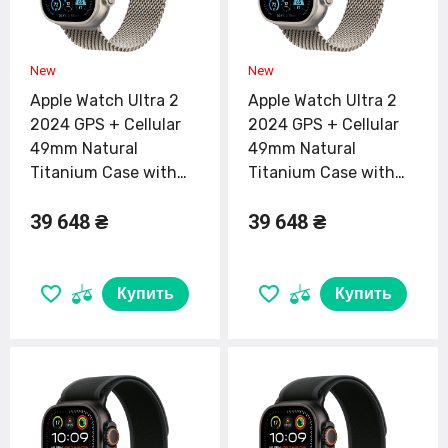
Apple Watch Ultra 2
Apple Watch Ultra 2
2024 GPS + Cellular
2024 GPS + Cellular
49mm Natural
49mm Natural
Titanium Case with
Titanium Case with
Natural Titanium
Natural Titanium
39 648 ₴
39 648 ₴
Milanese Loop -
Milanese Loop - Large
Medium (MX5R3)
(MX5T3)
Купить
Купить