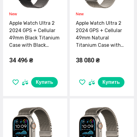
Apple Watch Ultra 2
Apple Watch Ultra 2
2024 GPS + Cellular
2024 GPS + Cellular
49mm Black Titanium
49mm Natural
Case with Black
Titanium Case with
Titanium Milanese
Natural Titanium
34 496 ₴
38 080 ₴
Loop - Medium
Milanese Loop - Small
(MX5U3)
(MX4M3)
Купить
Купить