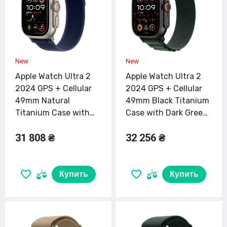
Apple Watch Ultra 2
Apple Watch Ultra 2
2024 GPS + Cellular
2024 GPS + Cellular
49mm Natural
49mm Black Titanium
Titanium Case with
Case with Dark Green
Blue Trail Loop - M/L
Alpine Loop - Large
31 808 ₴
32 256 ₴
(MX4L3)
(MX4T3)
Купить
Купить