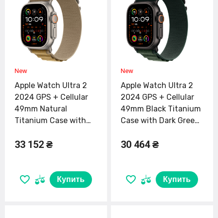
Apple Watch Ultra 2
Apple Watch Ultra 2
2024 GPS + Cellular
2024 GPS + Cellular
49mm Natural
49mm Black Titanium
Titanium Case with
Case with Dark Green
Tan Alpine Loop -
Alpine Loop - Small
33 152 ₴
30 464 ₴
Large (MX4H3)
(MX4Q3)
Купить
Купить