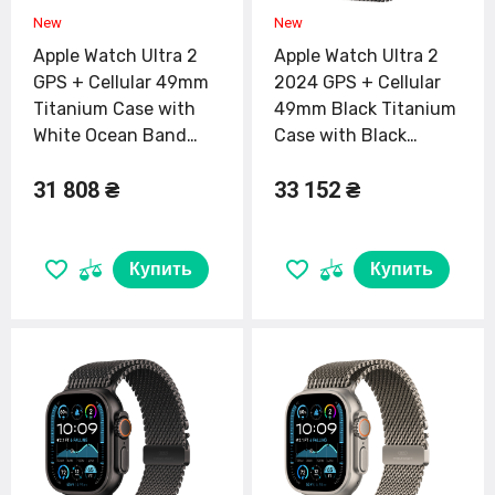
Apple Watch Ultra 2
Apple Watch Ultra 2
GPS + Cellular 49mm
2024 GPS + Cellular
Titanium Case with
49mm Black Titanium
White Ocean Band
Case with Black
(MREJ3)
Titanium Milanese
31 808 ₴
33 152 ₴
Loop - Small (MX4W3)
Купить
Купить