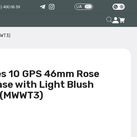
UA
RU
) 400 06 59
WWT3)
es 10 GPS 46mm Rose
se with Light Blush
M (MWWT3)